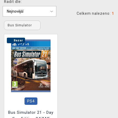
Řadit dle:
DOPRAVA
Celkem nalezeno:
1
XZONE KLUB
Bus Simulator
TCG & BOARDGAME HUB
Bazar
VÝKUP HER (BAZAR)
PS4
Bus Simulator 21 - Day