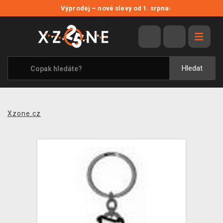
NOVÉ SLEVY
Výprodej – nové slevy od 1. srpna
›
VÝPRODEJ
VIDEOHRY
XZONE ORIGINALS
Hledat
TÉMATIKY
OBLEČENÍ A DOPLŇKY
Xzone.cz
MERCHANDISE
SPOLEČENSKÉ HRY
BLOG
KONTAKT
PRODEJNY