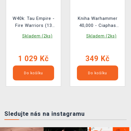
W40k: Tau Empire -
Kniha Warhammer
Fire Warriors (13
40,000 - Ciaphas
figurek)
Cain: Hero of the
Skladem (2ks)
Skladem (2ks)
Imperium ENG
1 029 Kč
349 Kč
Do košíku
Do košíku
Sledujte nás na instagramu