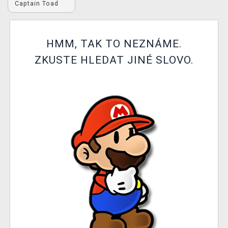
Captain Toad
DOPRAVA
XZONE KLUB
HMM, TAK TO NEZNÁME.
TCG & BOARDGAME HUB
ZKUSTE HLEDAT JINÉ SLOVO.
VÝKUP HER (BAZAR)