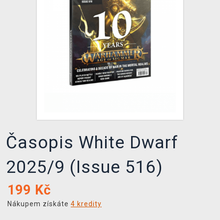
DOPRAVA
XZONE KLUB
TCG & BOARDGAME HUB
VÝKUP HER (BAZAR)
Časopis White Dwarf
2025/9 (Issue 516)
199
Kč
Nákupem získáte
4 kredity