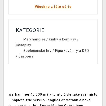
Všechno z této série
KATEGORIE
Merchandise
/
Knihy a komiksy
/
Časopisy
Společenské hry
/
Figurkové hry a D&D
/
Časopisy
Warhammer 40,000 má v tomto čísle také své místo
– najdete zde sekci o Leagues of Votann a nové
mise pro mini-hru Space Marine Operations.