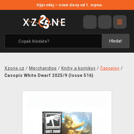
NOVÉ SLEVY
Výprodej – nové slevy od 1. srpna
›
VÝPRODEJ
VIDEOHRY
XZONE ORIGINALS
Hledat
TÉMATIKY
OBLEČENÍ A DOPLŇKY
Xzone.cz
/
Merchandise
/
Knihy a komiksy
/
Časopisy
/
MERCHANDISE
Časopis White Dwarf 2025/9 (Issue 516)
SPOLEČENSKÉ HRY
BLOG
KONTAKT
PRODEJNY