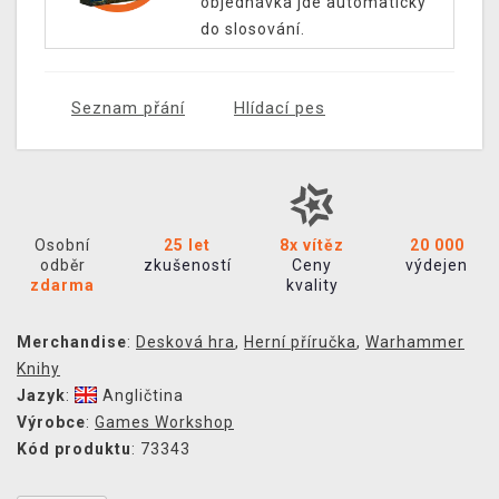
objednávka jde automaticky
do slosování.
Seznam přání
Hlídací pes
Osobní
25 let
8x vítěz
20 000
odběr
zkušeností
Ceny
výdejen
zdarma
kvality
Merchandise
:
Desková hra
,
Herní příručka
,
Warhammer
Knihy
Jazyk
:
Angličtina
Výrobce
:
Games Workshop
Kód produktu
: 73343