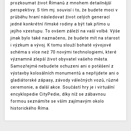
prozkoumat život Římanů z mnohem detailnější
perspektivy. S tím mj. souvisí i to, že budete moci v
průběhu hraní následovat život celých generací
jedné konkrétní římské rodiny a být tak přímo u
jejího vzestupu. To ovšem záleží na vaší volbě. Výše
jinak bylo také naznačeno, že budete mít na starost
i výzkum a vývoj. K tomu slouží bohaté vývojové
schéma s více než 70 novými technologiemi, které
významně zlepší život obyvatel vašeho města.
Samozřejmě nebudete ochuzeni ani o potěšení z
výstavby kolosálních monumentů a nepřijdete ani o
gladiátorské zápasy, závody válečných vozů, různé
ceremonie, a další akce. Součástí hry je i virtuální
encyklopedie CityPedie, díky níž se zábavnou
formou seznámíte se vším zajímavým okolo
historického Říma.