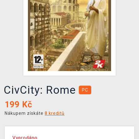
DOPRAVA
XZONE KLUB
TCG & BOARDGAME HUB
VÝKUP HER (BAZAR)
CivCity: Rome
PC
199
Kč
Nákupem získáte
8 kreditů
Vyprodáno