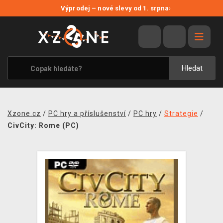
NOVÉ SLEVY
Výprodej – nové slevy od 1. srpna
›
VÝPRODEJ
VIDEOHRY
XZONE ORIGINALS
Hledat
TÉMATIKY
OBLEČENÍ A DOPLŇKY
Xzone.cz
/
PC hry a příslušenství
/
PC hry
/
Strategie
/
MERCHANDISE
CivCity: Rome (PC)
SPOLEČENSKÉ HRY
BLOG
KONTAKT
PRODEJNY