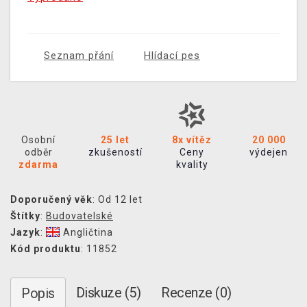
Seznam přání
Hlídací pes
Osobní
25 let
8x vítěz
20 000
odběr
zkušeností
Ceny
výdejen
zdarma
kvality
Doporučený věk
: Od 12 let
Štítky
:
Budovatelské
Jazyk
:
Angličtina
Kód produktu
: 11852
Diskuze (5)
Recenze (0)
Popis