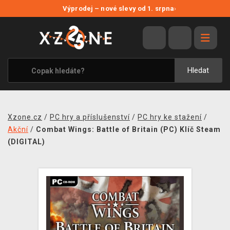
NOVÉ SLEVY
Výprodej – nové slevy od 1. srpna
›
VÝPRODEJ
VIDEOHRY
XZONE ORIGINALS
Hledat
TÉMATIKY
OBLEČENÍ A DOPLŇKY
Xzone.cz
/
PC hry a příslušenství
/
PC hry ke stažení
/
MERCHANDISE
Akční
/
Combat Wings: Battle of Britain (PC) Klíč Steam
(DIGITAL)
SPOLEČENSKÉ HRY
BLOG
KONTAKT
PRODEJNY