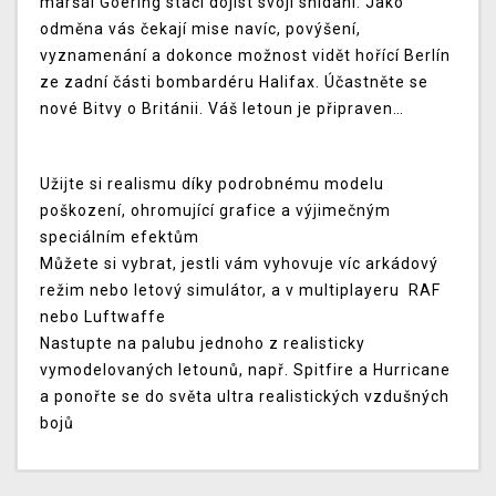
maršál Goering stačí dojíst svoji snídani. Jako
odměna vás čekají mise navíc, povýšení,
vyznamenání a dokonce možnost vidět hořící Berlín
ze zadní části bombardéru Halifax. Účastněte se
nové Bitvy o Británii. Váš letoun je připraven…
Užijte si realismu díky podrobnému modelu
poškození, ohromující grafice a výjimečným
speciálním efektům
Můžete si vybrat, jestli vám vyhovuje víc arkádový
režim nebo letový simulátor, a v multiplayeru RAF
nebo Luftwaffe
Nastupte na palubu jednoho z realisticky
vymodelovaných letounů, např. Spitfire a Hurricane
a ponořte se do světa ultra realistických vzdušných
bojů