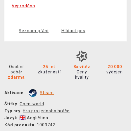
Vyprodáno
Seznam přání
Hlídací pes
Osobní
25 let
8x vítěz
20 000
odběr
zkušeností
Ceny
výdejen
zdarma
kvality
Aktivace
:
Steam
Štítky
:
Open-world
Typ hry
:
Hra pro jednoho hráče
Jazyk
:
Angličtina
Kód produktu
: 1003742