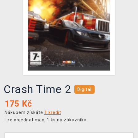
DOPRAVA
XZONE KLUB
TCG & BOARDGAME HUB
VÝKUP HER (BAZAR)
Crash Time 2
Digital
175
Kč
Nákupem získáte
1 kredit
Lze objednat max. 1 ks na zákazníka.