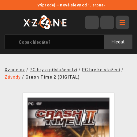
NOVÉ SLEVY
Výprodej – nové slevy od 1. srpna
›
VÝPRODEJ
VIDEOHRY
XZONE ORIGINALS
Hledat
TÉMATIKY
OBLEČENÍ A DOPLŇKY
Xzone.cz
/
PC hry a příslušenství
/
PC hry ke stažení
/
MERCHANDISE
Závody
/
Crash Time 2 (DIGITAL)
SPOLEČENSKÉ HRY
BLOG
KONTAKT
PRODEJNY