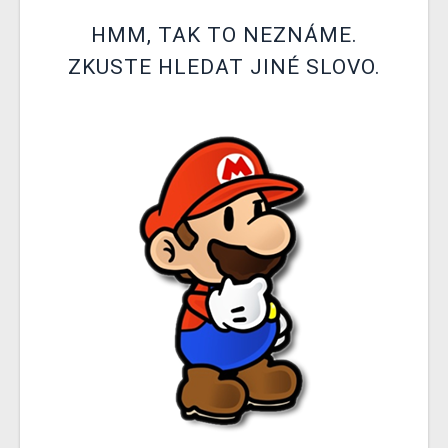
DOPRAVA
HMM, TAK TO NEZNÁME.
ZKUSTE HLEDAT JINÉ SLOVO.
XZONE KLUB
TCG & BOARDGAME HUB
VÝKUP HER (BAZAR)