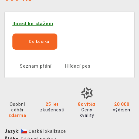
Ihned ke stažení
Do košíku
Seznam přání
Hlídací pes
Osobní
25 let
8x vítěz
20 000
odběr
zkušeností
Ceny
výdejen
zdarma
kvality
Jazyk
:
Česká lokalizace
Štítky
:
Dárkový poukaz