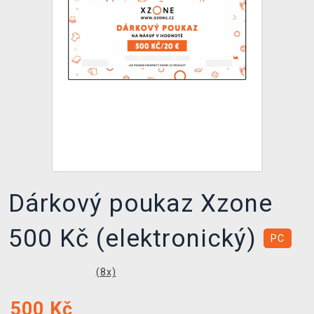
DOPRAVA
XZONE KLUB
TCG & BOARDGAME HUB
VÝKUP HER (BAZAR)
Dárkový poukaz Xzone
500 Kč (elektronický)
PC
(
8
x)
500
Kč