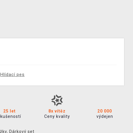
Hlídací pes
25 let
8x vítěz
20 000
zkušeností
Ceny kvality
výdejen
žky
,
Dárkový set