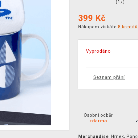
(
1
x)
399
Kč
Nákupem získáte
8 kreditů
Vyprodáno
Seznam přání
Osobní odběr
zdarma
Merchandise
:
Hrnek
,
Pono