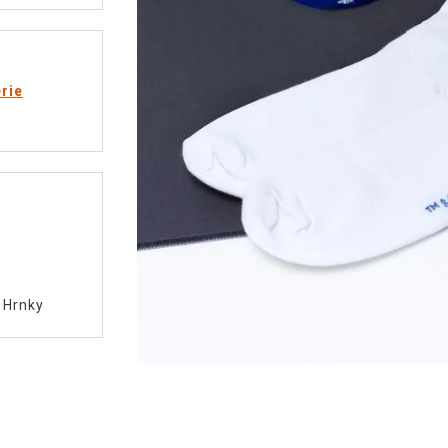
rie
y
/
Hrnky