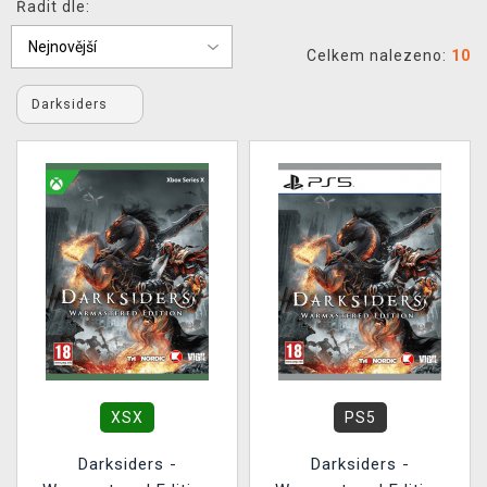
Řadit dle:
DOPRAVA
Celkem nalezeno:
10
XZONE KLUB
Darksiders
TCG & BOARDGAME HUB
VÝKUP HER (BAZAR)
XSX
PS5
Darksiders -
Darksiders -