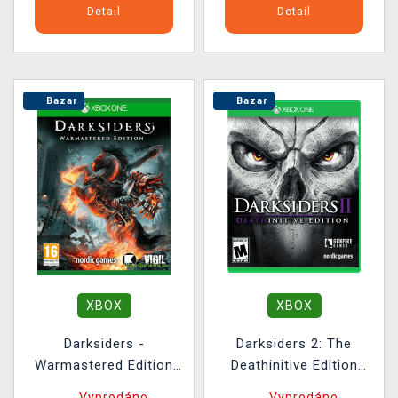
Detail
Detail
Bazar
Bazar
XBOX
XBOX
Darksiders -
Darksiders 2: The
Warmastered Edition
Deathinitive Edition
BAZAR
BAZAR
Vyprodáno
Vyprodáno