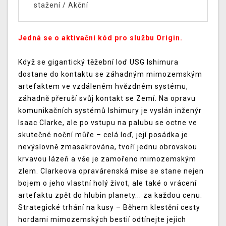
stažení
/
Akční
Jedná se o aktivační kód pro službu Origin.
Když se gigantický těžební loď USG Ishimura
dostane do kontaktu se záhadným mimozemským
artefaktem ve vzdáleném hvězdném systému,
záhadně přeruší svůj kontakt se Zemí. Na opravu
komunikačních systémů Ishimury je vyslán inženýr
Isaac Clarke, ale po vstupu na palubu se octne ve
skutečné noční můře – celá loď, její posádka je
nevýslovně zmasakrována, tvoří jednu obrovskou
krvavou lázeň a vše je zamořeno mimozemským
zlem. Clarkeova opravárenská mise se stane nejen
bojem o jeho vlastní holý život, ale také o vrácení
artefaktu zpět do hlubin planety... za každou cenu.
Strategické trhání na kusy – Během klestění cesty
hordami mimozemských bestií odtínejte jejich