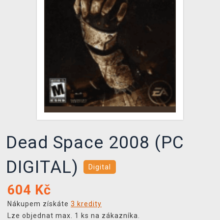
DOPRAVA
XZONE KLUB
TCG & BOARDGAME HUB
VÝKUP HER (BAZAR)
Dead Space 2008 (PC
DIGITAL)
Digital
604
Kč
Nákupem získáte
3 kredity
Lze objednat max. 1 ks na zákazníka.