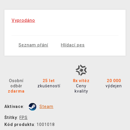
Vyprodáno
Seznam přání
Hlídací pes
Osobní
25 let
8x vítěz
20 000
odběr
zkušeností
Ceny
výdejen
zdarma
kvality
Aktivace
:
Steam
Štítky
:
FPS
Kód produktu
: 1001018