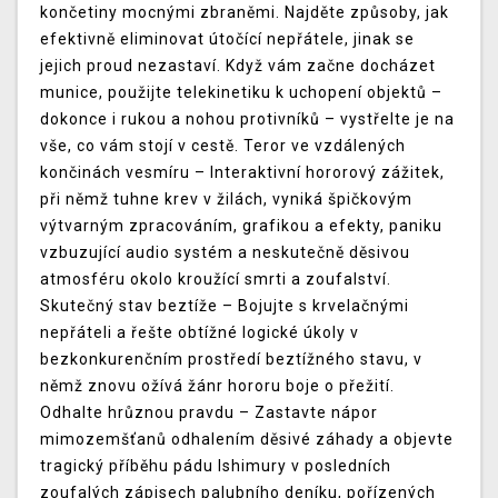
končetiny mocnými zbraněmi. Najděte způsoby, jak
efektivně eliminovat útočící nepřátele, jinak se
jejich proud nezastaví. Když vám začne docházet
munice, použijte telekinetiku k uchopení objektů –
dokonce i rukou a nohou protivníků – vystřelte je na
vše, co vám stojí v cestě. Teror ve vzdálených
končinách vesmíru – Interaktivní hororový zážitek,
při němž tuhne krev v žilách, vyniká špičkovým
výtvarným zpracováním, grafikou a efekty, paniku
vzbuzující audio systém a neskutečně děsivou
atmosféru okolo kroužící smrti a zoufalství.
Skutečný stav beztíže – Bojujte s krvelačnými
nepřáteli a řešte obtížné logické úkoly v
bezkonkurenčním prostředí beztížného stavu, v
němž znovu ožívá žánr hororu boje o přežití.
Odhalte hrůznou pravdu – Zastavte nápor
mimozemšťanů odhalením děsivé záhady a objevte
tragický příběhu pádu Ishimury v posledních
zoufalých zápisech palubního deníku, pořízených