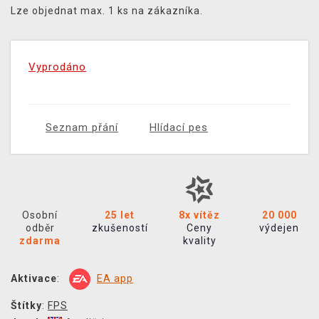
Lze objednat max. 1 ks na zákazníka.
Vyprodáno
Seznam přání
Hlídací pes
Osobní
25 let
8x vítěz
20 000
odběr
zkušeností
Ceny
výdejen
zdarma
kvality
Aktivace
:
EA app
Štítky
:
FPS