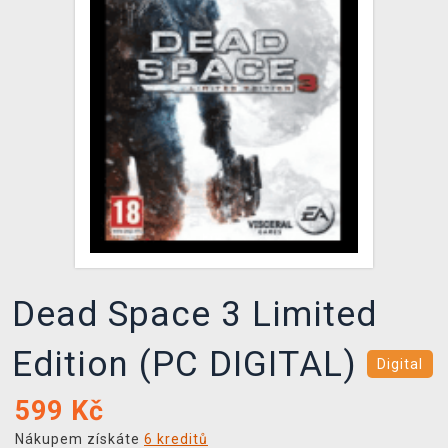
DOPRAVA
XZONE KLUB
TCG & BOARDGAME HUB
VÝKUP HER (BAZAR)
Dead Space 3 Limited
Edition (PC DIGITAL)
Digital
599
Kč
Nákupem získáte
6 kreditů