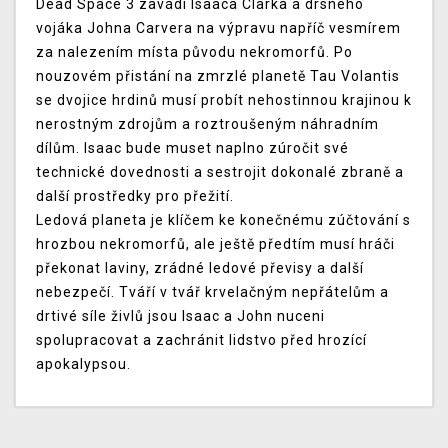
Dead Space 3 zavádí Isaaca Clarka a drsného
vojáka Johna Carvera na výpravu napříč vesmírem
za nalezením místa původu nekromorfů. Po
nouzovém přistání na zmrzlé planetě Tau Volantis
se dvojice hrdinů musí probít nehostinnou krajinou k
nerostným zdrojům a roztroušeným náhradním
dílům. Isaac bude muset naplno zúročit své
technické dovednosti a sestrojit dokonalé zbraně a
další prostředky pro přežití.
Ledová planeta je klíčem ke konečnému zúčtování s
hrozbou nekromorfů, ale ještě předtím musí hráči
překonat laviny, zrádné ledové převisy a další
nebezpečí. Tváří v tvář krvelačným nepřátelům a
drtivé síle živlů jsou Isaac a John nuceni
spolupracovat a zachránit lidstvo před hrozící
apokalypsou.