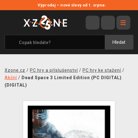
NOVÉ SLEVY
Výprodej – nové slevy od 1. srpna
›
VÝPRODEJ
VIDEOHRY
XZONE ORIGINALS
Hledat
TÉMATIKY
OBLEČENÍ A DOPLŇKY
Xzone.cz
/
PC hry a příslušenství
/
PC hry ke stažení
/
MERCHANDISE
Akční
/
Dead Space 3 Limited Edition (PC DIGITAL)
(DIGITAL)
SPOLEČENSKÉ HRY
BLOG
KONTAKT
PRODEJNY