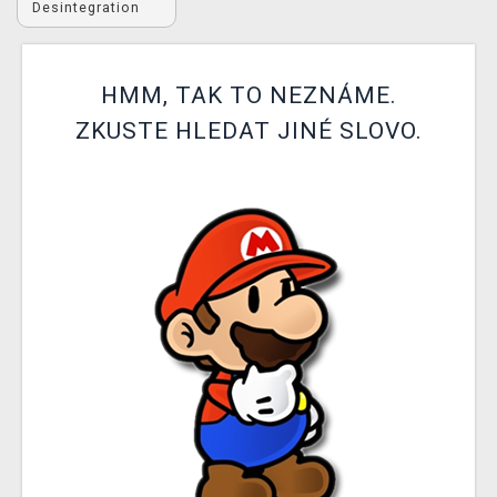
Desintegration
DOPRAVA
XZONE KLUB
HMM, TAK TO NEZNÁME.
TCG & BOARDGAME HUB
ZKUSTE HLEDAT JINÉ SLOVO.
VÝKUP HER (BAZAR)