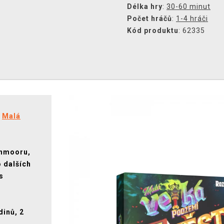
Délka hry
:
30-60 minut
Počet hráčů
:
1-4 hráči
Kód produktu
: 62335
e
Malá
ghmooru,
o dalších
s
dinů, 2