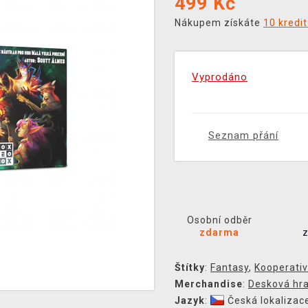
499
Kč
Nákupem získáte
10 kredi
Vyprodáno
Seznam přání
Osobní odběr
zdarma
Štítky
:
Fantasy
,
Kooperativ
Merchandise
:
Desková hr
Jazyk
:
Česká lokalizac