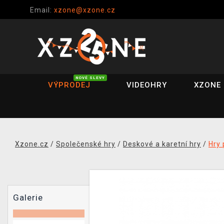
Email:
xzone@xzone.cz
NOVÉ SLEVY
VÝPRODEJ
VIDEOHRY
XZONE 
Xzone.cz
/
Společenské hry
/
Deskové a karetní hry
/
Hry 
Galerie