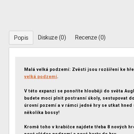
Diskuze (0)
Recenze (0)
Popis
Malá velká podzemí: Zvěsti jsou rozšíření ke hř
velká podzemí
.
V této expanzi se ponoříte hlouběji do světa Au
budete moci plnit postranní úkoly, sestupovat d
úrovní pozemí a v rámci jedné hry se utkat hned 
několika bossy!
Kromě toho v krabičce najdete třeba 8 nových hr