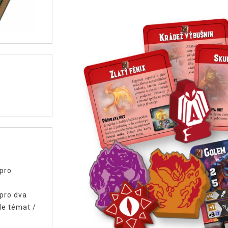
 pro
 pro dva
le témat
/