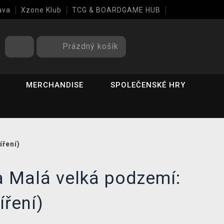
ava
Xzone Klub
TCG & BOARDGAME HUB
Prázdný košík
MERCHANDISE
SPOLEČENSKÉ HRY
íření)
a Malá velká podzemí:
íření)