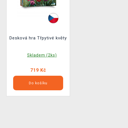
Desková hra Třpytivé květy
Skladem (2ks)
719 Kč
Do košíku