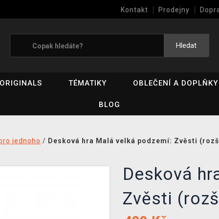
Kontakt
Prodejny
Dopr
Výkup her (bazar)
Hledat
ORIGINALS
TÉMATIKY
OBLEČENÍ A DOPLŇKY
BLOG
pro jednoho
/
Desková hra Malá velká podzemí: Zvěsti (rozš
Desková hr
Zvěsti (rozš