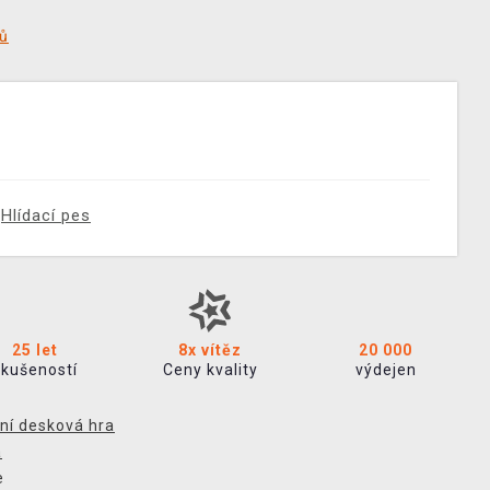
tů
Hlídací pes
25 let
8x vítěz
20 000
zkušeností
Ceny kvality
výdejen
ní desková hra
a
e