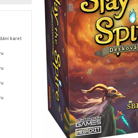
dání karet
vu
vu
vu
vu