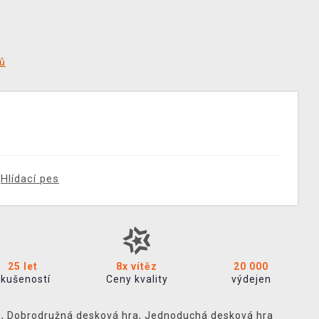
tů
Hlídací pes
25 let
8x vítěz
20 000
zkušeností
Ceny kvality
výdejen
a
,
Dobrodružná desková hra
,
Jednoduchá desková hra