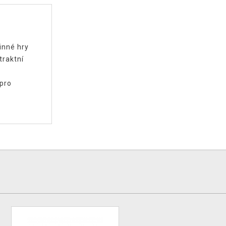
inné hry
traktní
 pro