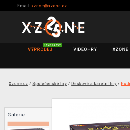
Email:
xzone@xzone.cz
NOVÉ SLEVY
VÝPRODEJ
VIDEOHRY
XZONE 
Xzone.cz
/
Společenské hry
/
Deskové a karetní hry
/
Rod
Galerie