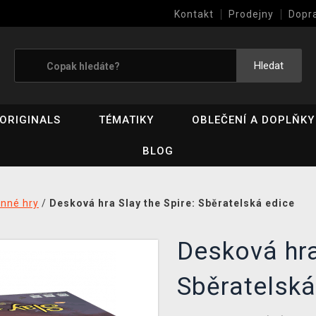
Kontakt
Prodejny
Dopr
Výkup her (bazar)
Hledat
ORIGINALS
TÉMATIKY
OBLEČENÍ A DOPLŇKY
BLOG
inné hry
/
Desková hra Slay the Spire: Sběratelská edice
Desková hra
Sběratelská