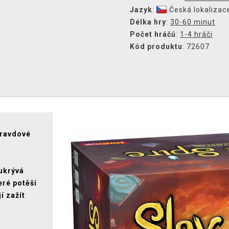
Jazyk
:
Česká lokalizac
Délka hry
:
30-60 minut
Počet hráčů
:
1-4 hráči
Kód produktu
: 72607
pravdové
 ukrývá
eré potěší
í zažít