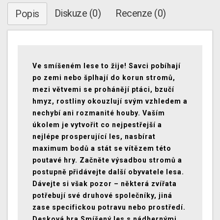
Diskuze (0)
Recenze (0)
Popis
Ve smíšeném lese to žije! Savci pobíhají
po zemi nebo šplhají do korun stromů,
mezi větvemi se prohánějí ptáci, bzučí
hmyz, rostliny okouzlují svým vzhledem a
nechybí ani rozmanité houby. Vaším
úkolem je vytvořit co nejpestřejší a
nejlépe prosperující les, nasbírat
maximum bodů a stát se vítězem této
poutavé hry. Začněte výsadbou stromů a
postupně přidávejte další obyvatele lesa.
Dávejte si však pozor – některá zvířata
potřebují své druhové společníky, jiná
zase specifickou potravu nebo prostředí.
Desková hra Smíšený les s nádhernými