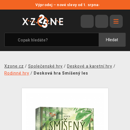
NOVÉ SLEVY
Výprodej – nové slevy od 1. srpna
›
VÝPRODEJ
VIDEOHRY
XZONE ORIGINALS
Hledat
TÉMATIKY
OBLEČENÍ A DOPLŇKY
Xzone.cz
/
Společenské hry
/
Deskové a karetní hry
/
MERCHANDISE
Rodinné hry
/
Desková hra Smíšený les
SPOLEČENSKÉ HRY
BLOG
KONTAKT
PRODEJNY