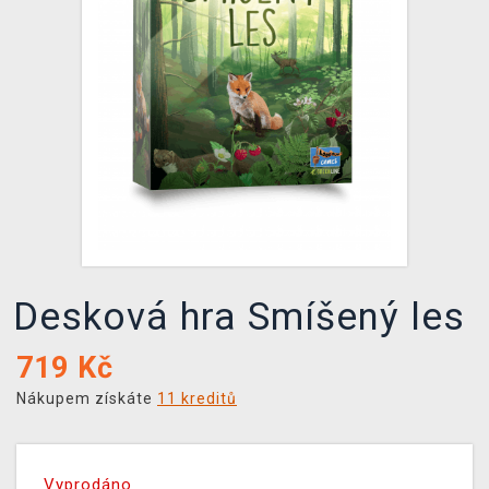
DOPRAVA
XZONE KLUB
TCG & BOARDGAME HUB
VÝKUP HER (BAZAR)
Desková hra Smíšený les
719
Kč
Nákupem získáte
11 kreditů
Vyprodáno