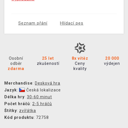
Seznam přání
Hlídací pes
Osobní
25 let
8x vítěz
20 000
odběr
zkušeností
Ceny
výdejen
zdarma
kvality
Merchandise
:
Desková hra
Jazyk
:
Česká lokalizace
Délka hry
:
30-60 minut
Počet hráčů
:
2-5 hráčů
Štítky
:
zvířátka
Kód produktu
: 72758