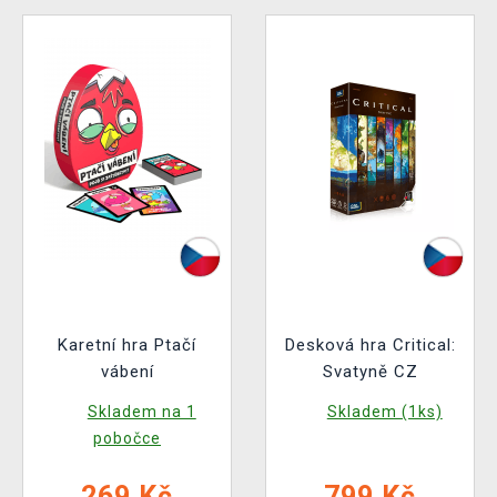
Karetní hra Ptačí
Desková hra Critical:
vábení
Svatyně CZ
Skladem na 1
Skladem (1ks)
pobočce
269 Kč
799 Kč