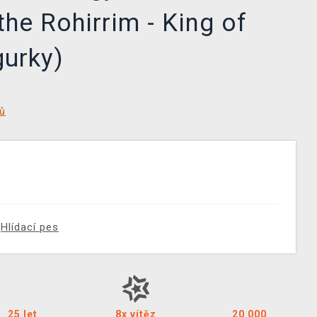
the Rohirrim - King of
gurky)
tů
Hlídací pes
25 let
8x vítěz
20 000