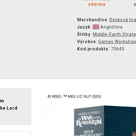
zdarma
Merchandise
:
Desková hr
Jazyk
:
Angličtina
Štítky
:
Middle-Earth Strat
Výrobce
:
Games Worksho
Kód produktu
: 73645
lm
he Lord