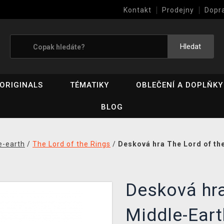
Kontakt
Prodejny
Dopr
Výkup her (bazar)
Hledat
ORIGINALS
TÉMATIKY
OBLEČENÍ A DOPLŇKY
BLOG
e-earth
/
The Lord of the Rings
/
Desková hra The Lord of th
Desková hra
Middle-Eart