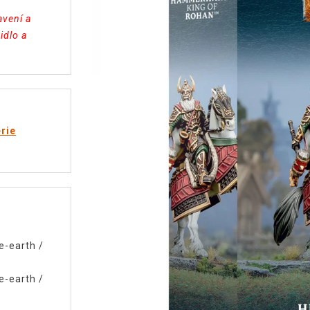
avení a
idlo a
rie
e-earth
/
e-earth
/