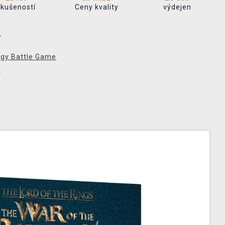
zkušeností
Ceny kvality
výdejen
a
egy Battle Game
p