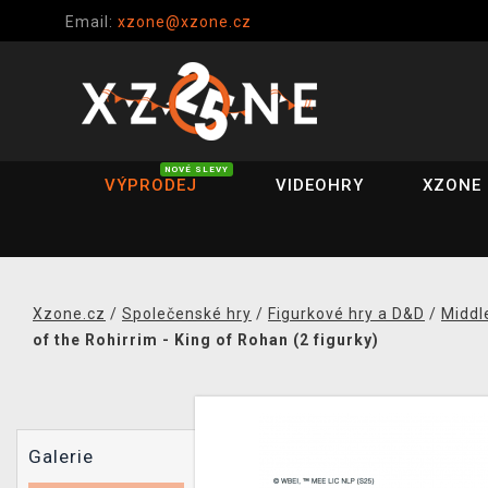
Email:
xzone@xzone.cz
NOVÉ SLEVY
VÝPRODEJ
VIDEOHRY
XZONE 
Xzone.cz
/
Společenské hry
/
Figurkové hry a D&D
/
Middl
of the Rohirrim - King of Rohan (2 figurky)
Galerie