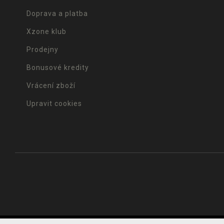
Doprava a platba
Xzone klub
Prodejny
Bonusové kredity
Vrácení zboží
Upravit cookies