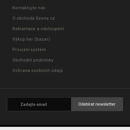
Kontaktujte nás
O obchodě Xzone.cz
Reklamace a odstoupení
Výkup her (bazar)
Provizní systém
Obchodní podmínky
Ochrana osobních údajů
Odebírat newsletter