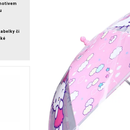
 motivem
u
abelky či
cké