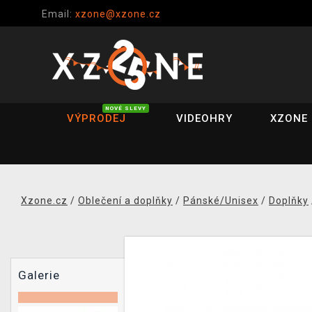
Email:
xzone@xzone.cz
NOVÉ SLEVY
VÝPRODEJ
VIDEOHRY
XZONE 
Xzone.cz
/
Oblečení a doplňky
/
Pánské/Unisex
/
Doplňky
Galerie