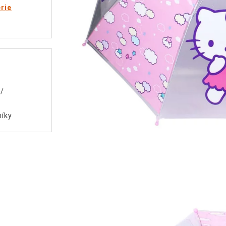
rie
/
níky