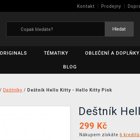
Kontakt
Prodejny
Dopr
Výkup her (bazar)
Hledat
ORIGINALS
TÉMATIKY
OBLEČENÍ A DOPLŇKY
BLOG
/
Deštníky
/
Deštník Hello Kitty - Hello Kitty Pink
Deštník Hell
299
Kč
Nákupem získáte
6 kreditů