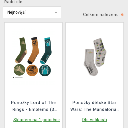
Řadit dle:
DOPRAVA
Celkem nalezeno:
6
XZONE KLUB
TCG & BOARDGAME HUB
VÝKUP HER (BAZAR)
Ponožky Lord of The
Ponožky dětské Star
Rings - Emblems (3
Wars: The Mandalorian
páry)
- Crew Socks (2 páry)
Skladem na 1 pobočce
Dle velikosti