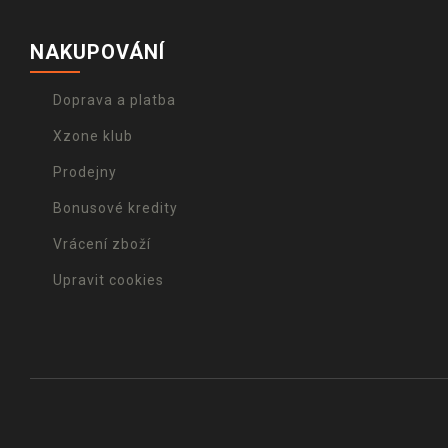
NAKUPOVÁNÍ
Doprava a platba
Xzone klub
Prodejny
Bonusové kredity
Vrácení zboží
Upravit cookies