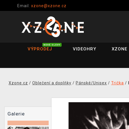
Email:
xzone@xzone.cz
NOVÉ SLEVY
VÝPRODEJ
VIDEOHRY
XZONE 
Xzone.cz
/
Oblečení a doplňky
/
Pánské/Unisex
/
Trička
/
Galerie