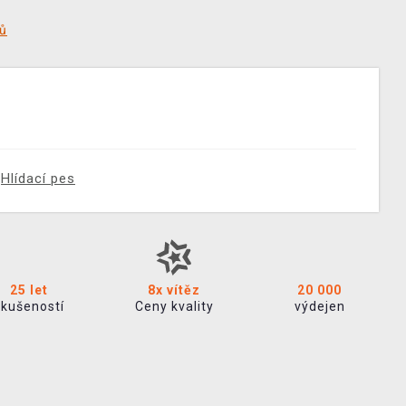
tů
Hlídací pes
25 let
8x vítěz
20 000
zkušeností
Ceny kvality
výdejen