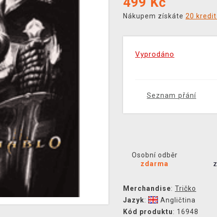
499
Kč
Nákupem získáte
20 kredi
Vyprodáno
Seznam přání
Osobní odběr
zdarma
Merchandise
:
Tričko
Jazyk
:
Angličtina
Kód produktu
: 16948