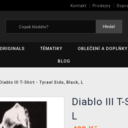
Kontakt
Prodejny
Dopr
Výkup her (bazar)
Hledat
ORIGINALS
TÉMATIKY
OBLEČENÍ A DOPLŇKY
BLOG
Diablo III T-Shirt - Tyrael Side, Black, L
Diablo III T-
L