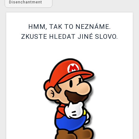
Disenchantment
DOPRAVA
XZONE KLUB
HMM, TAK TO NEZNÁME.
TCG & BOARDGAME HUB
ZKUSTE HLEDAT JINÉ SLOVO.
VÝKUP HER (BAZAR)