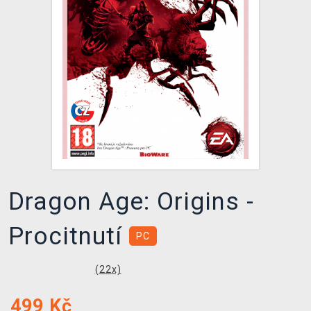
DOPRAVA
XZONE KLUB
TCG & BOARDGAME HUB
VÝKUP HER (BAZAR)
Dragon Age: Origins -
Procitnutí
PC
(
22
x)
499
Kč