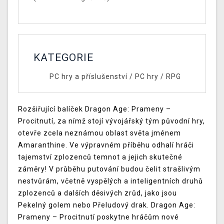
KATEGORIE
PC hry a příslušenství
/
PC hry
/
RPG
Rozšiřující balíček Dragon Age: Prameny –
Procitnutí, za nímž stojí vývojářský tým původní hry,
otevře zcela neznámou oblast světa jménem
Amaranthine. Ve výpravném příběhu odhalí hráči
tajemství zplozenců temnot a jejich skutečné
záměry! V průběhu putování budou čelit strašlivým
nestvůrám, včetně vyspělých a inteligentních druhů
zplozenců a dalších děsivých zrůd, jako jsou
Pekelný golem nebo Přeludový drak. Dragon Age:
Prameny – Procitnutí poskytne hráčům nové