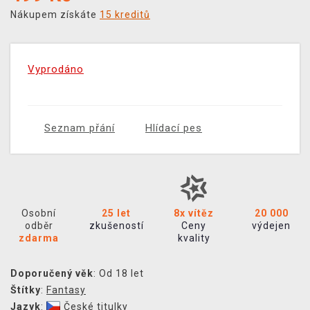
Nákupem získáte
15 kreditů
Vyprodáno
Seznam přání
Hlídací pes
Osobní
25 let
8x vítěz
20 000
odběr
zkušeností
Ceny
výdejen
zdarma
kvality
Doporučený věk
: Od 18 let
Štítky
:
Fantasy
Jazyk
:
České titulky