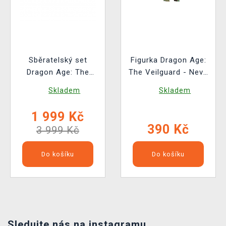
Sběratelský set
Figurka Dragon Age:
Dragon Age: The
The Veilguard - Neve
Veilguard - Rook's
Gallus (Funko POP!
Skladem
Skladem
Coffer
Games 1184)
1 999 Kč
390 Kč
3 999 Kč
Do košíku
Do košíku
Sledujte nás na instagramu