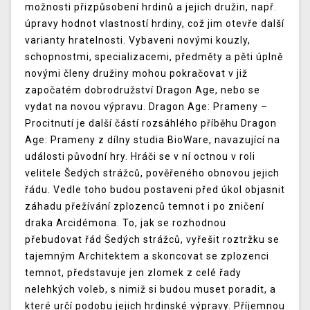
možnosti přizpůsobení hrdinů a jejich družin, např.
úpravy hodnot vlastností hrdiny, což jim otevře další
varianty hratelnosti. Vybaveni novými kouzly,
schopnostmi, specializacemi, předměty a pěti úplně
novými členy družiny mohou pokračovat v již
započatém dobrodružství Dragon Age, nebo se
vydat na novou výpravu. Dragon Age: Prameny –
Procitnutí je další částí rozsáhlého příběhu Dragon
Age: Prameny z dílny studia BioWare, navazující na
události původní hry. Hráči se v ní octnou v roli
velitele Šedých strážců, pověřeného obnovou jejich
řádu. Vedle toho budou postaveni před úkol objasnit
záhadu přežívání zplozenců temnot i po zničení
draka Arcidémona. To, jak se rozhodnou
přebudovat řád Šedých strážců, vyřešit roztržku se
tajemným Architektem a skoncovat se zplozenci
temnot, představuje jen zlomek z celé řady
nelehkých voleb, s nimiž si budou muset poradit, a
které určí podobu jejich hrdinské výpravy. Příjemnou