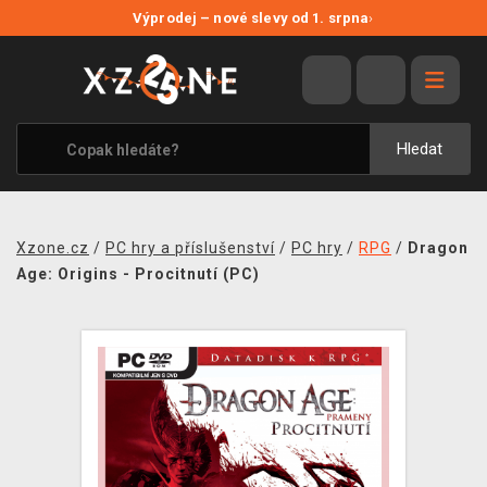
NOVÉ SLEVY
Výprodej – nové slevy od 1. srpna
›
VÝPRODEJ
VIDEOHRY
XZONE ORIGINALS
Hledat
TÉMATIKY
OBLEČENÍ A DOPLŇKY
Xzone.cz
/
PC hry a příslušenství
/
PC hry
/
RPG
/
Dragon
MERCHANDISE
Age: Origins - Procitnutí (PC)
SPOLEČENSKÉ HRY
BLOG
KONTAKT
PRODEJNY