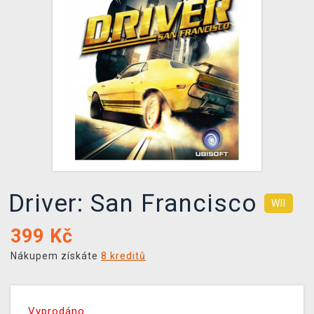
DOPRAVA
XZONE KLUB
TCG & BOARDGAME HUB
VÝKUP HER (BAZAR)
Driver: San Francisco
WII
399
Kč
Nákupem získáte
8 kreditů
Vyprodáno