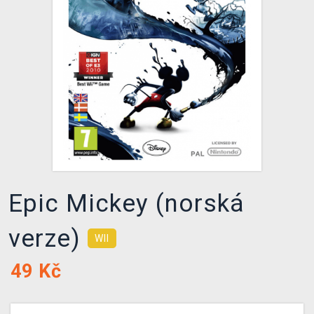
DOPRAVA
XZONE KLUB
TCG & BOARDGAME HUB
VÝKUP HER (BAZAR)
Epic Mickey (norská
verze)
WII
49
Kč