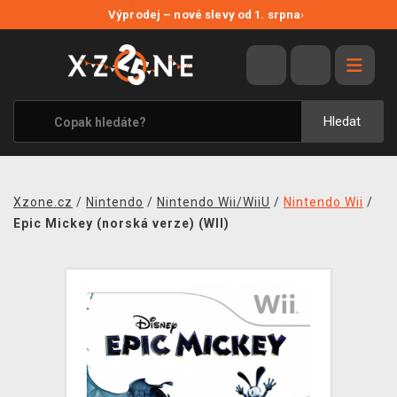
NOVÉ SLEVY
Výprodej – nové slevy od 1. srpna
›
VÝPRODEJ
VIDEOHRY
XZONE ORIGINALS
Hledat
TÉMATIKY
OBLEČENÍ A DOPLŇKY
Xzone.cz
/
Nintendo
/
Nintendo Wii/WiiU
/
Nintendo Wii
/
MERCHANDISE
Epic Mickey (norská verze) (WII)
SPOLEČENSKÉ HRY
BLOG
KONTAKT
PRODEJNY