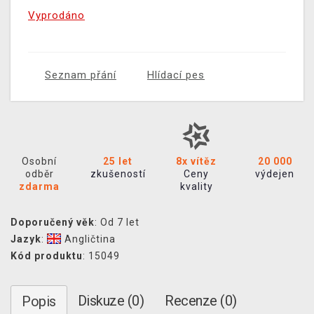
Vyprodáno
Seznam přání
Hlídací pes
Osobní
25 let
8x vítěz
20 000
odběr
zkušeností
Ceny
výdejen
zdarma
kvality
Doporučený věk
: Od 7 let
Jazyk
:
Angličtina
Kód produktu
: 15049
Diskuze (0)
Recenze (0)
Popis