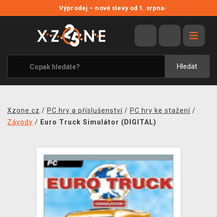
NOVÉ SLEVY
Výprodej – nové slevy od 1. srpna
›
VÝPRODEJ
VIDEOHRY
XZONE ORIGINALS
Hledat
TÉMATIKY
OBLEČENÍ A DOPLŇKY
Xzone.cz
/
PC hry a příslušenství
/
PC hry ke stažení
/
MERCHANDISE
Závody
/
Euro Truck Simulátor (DIGITAL)
SPOLEČENSKÉ HRY
BLOG
KONTAKT
PRODEJNY