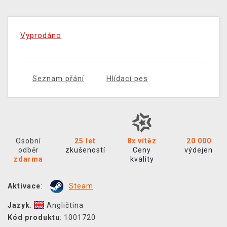
Vyprodáno
Seznam přání
Hlídací pes
Osobní
25 let
8x vítěz
20 000
odběr
zkušeností
Ceny
výdejen
zdarma
kvality
Aktivace
:
Steam
Jazyk
:
Angličtina
Kód produktu
: 1001720