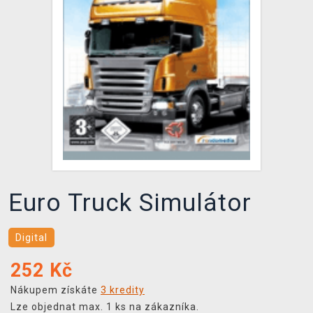
DOPRAVA
XZONE KLUB
TCG & BOARDGAME HUB
VÝKUP HER (BAZAR)
Euro Truck Simulátor
Digital
252
Kč
Nákupem získáte
3 kredity
Lze objednat max. 1 ks na zákazníka.