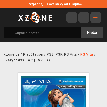
NOVÉ SLEVY
Výprodej – nové slevy od 1. srpna
›
VÝPRODEJ
VIDEOHRY
XZONE ORIGINALS
Hledat
TÉMATIKY
OBLEČENÍ A DOPLŇKY
Xzone.cz
/
PlayStation
/
PS2, PSP, PS Vita
/
PS Vita
/
MERCHANDISE
Everybodys Golf (PSVITA)
SPOLEČENSKÉ HRY
BLOG
KONTAKT
PRODEJNY