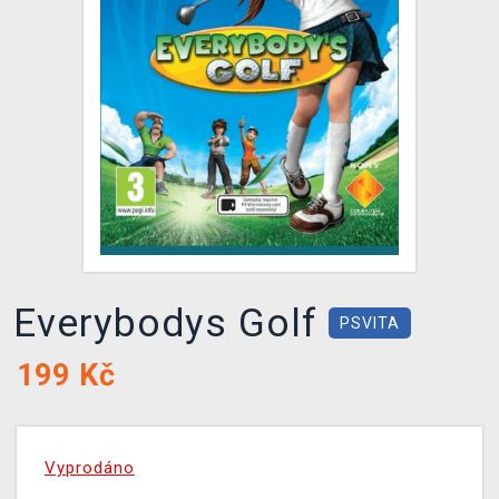
DOPRAVA
XZONE KLUB
TCG & BOARDGAME HUB
VÝKUP HER (BAZAR)
Everybodys Golf
PSVITA
199
Kč
Vyprodáno