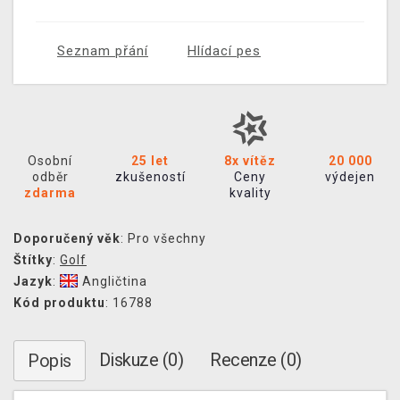
Seznam přání
Hlídací pes
Osobní
25 let
8x vítěz
20 000
odběr
zkušeností
Ceny
výdejen
zdarma
kvality
Doporučený věk
: Pro všechny
Štítky
:
Golf
Jazyk
:
Angličtina
Kód produktu
: 16788
Diskuze (0)
Recenze (0)
Popis