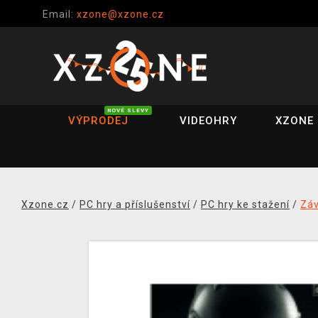
Email:
xzone@xzone.cz
NOVÉ SLEVY
VÝPRODEJ
VIDEOHRY
XZONE 
Xzone.cz
/
PC hry a příslušenství
/
PC hry ke stažení
/
Zá