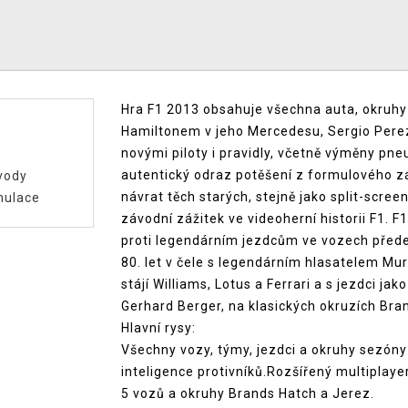
Hra F1 2013 obsahuje všechna auta, okruhy
Hamiltonem v jeho Mercedesu, Sergio Pere
novými piloty i pravidly, včetně výměny pne
autentický odraz potěšení z formulového zá
vody
návrat těch starých, stejně jako split-scree
mulace
závodní zážitek ve videoherní historii F1.
proti legendárním jezdcům ve vozech přede
80. let v čele s legendárním hlasatelem Mu
stájí Williams, Lotus a Ferrari a s jezdci ja
Gerhard Berger, na klasických okruzích Bra
Hlavní rysy:
Všechny vozy, týmy, jezdci a okruhy sezón
inteligence protivníků.Rozšířený multiplaye
5 vozů a okruhy Brands Hatch a Jerez.