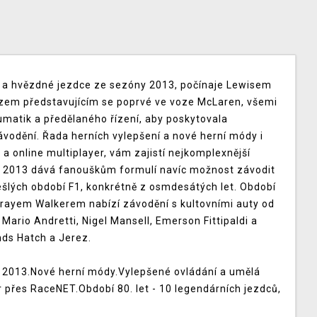
 a hvězdné jezdce ze sezóny 2013, počínaje Lewisem
zem představujícím se poprvé ve voze McLaren, všemi
umatik a předělaného řízení, aby poskytovala
vodění. Řada herních vylepšení a nové herní módy i
n a online multiplayer, vám zajistí nejkomplexnější
 F1 2013 dává fanouškům formulí navíc možnost závodit
šlých období F1, konkrétně z osmdesátých let. Období
rrayem Walkerem nabízí závodění s kultovními auty od
ko Mario Andretti, Nigel Mansell, Emerson Fittipaldi a
nds Hatch a Jerez.
y 2013.Nové herní módy.Vylepšené ovládání a umělá
r přes RaceNET.Období 80. let - 10 legendárních jezdců,