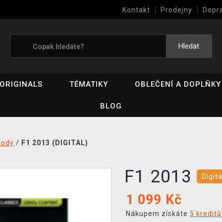
Kontakt
Prodejny
Dopr
Výkup her (bazar)
Hledat
ORIGINALS
TÉMATIKY
OBLEČENÍ A DOPLŇKY
BLOG
vody
/
F1 2013 (DIGITAL)
F1 2013
Digita
1 099
Kč
Nákupem získáte
5 kreditů