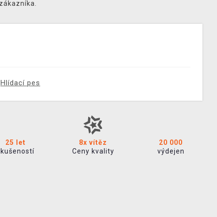
 zákazníka.
Hlídací pes
25 let
8x vítěz
20 000
zkušeností
Ceny kvality
výdejen