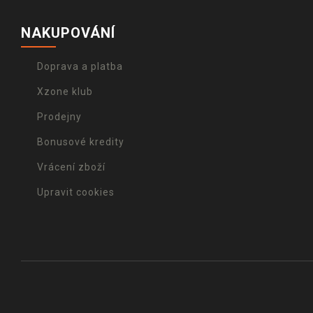
NAKUPOVÁNÍ
Doprava a platba
Xzone klub
Prodejny
Bonusové kredity
Vrácení zboží
Upravit cookies