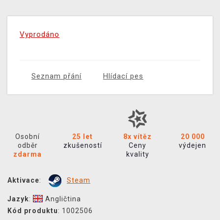
Vyprodáno
Seznam přání
Hlídací pes
Osobní
25 let
8x vítěz
20 000
odběr
zkušeností
Ceny
výdejen
zdarma
kvality
Aktivace
:
Steam
Jazyk
:
Angličtina
Kód produktu
: 1002506