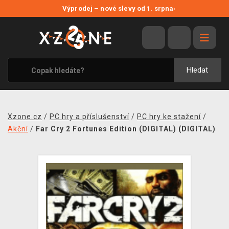
NOVÉ SLEVY
Výprodej – nové slevy od 1. srpna
›
VÝPRODEJ
VIDEOHRY
XZONE ORIGINALS
Hledat
TÉMATIKY
OBLEČENÍ A DOPLŇKY
Xzone.cz
/
PC hry a příslušenství
/
PC hry ke stažení
/
MERCHANDISE
Akční
/
Far Cry 2 Fortunes Edition (DIGITAL) (DIGITAL)
SPOLEČENSKÉ HRY
BLOG
KONTAKT
PRODEJNY