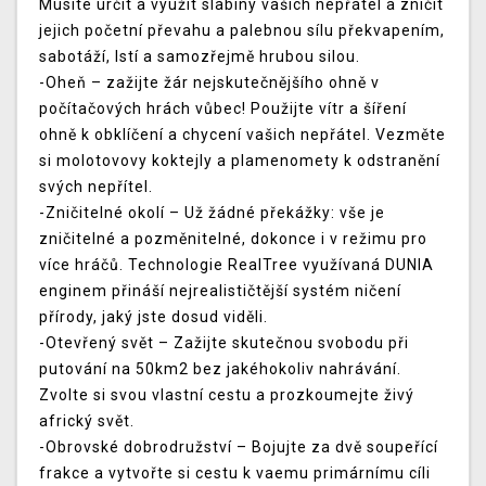
Musíte určit a využít slabiny vašich nepřátel a zničit
jejich početní převahu a palebnou sílu překvapením,
sabotáží, lstí a samozřejmě hrubou silou.
-Oheň – zažijte žár nejskutečnějšího ohně v
počítačových hrách vůbec! Použijte vítr a šíření
ohně k obklíčení a chycení vašich nepřátel. Vezměte
si molotovovy koktejly a plamenomety k odstranění
svých nepřítel.
-Zničitelné okolí – Už žádné překážky: vše je
zničitelné a pozměnitelné, dokonce i v režimu pro
více hráčů. Technologie RealTree využívaná DUNIA
enginem přináší nejrealističtější systém ničení
přírody, jaký jste dosud viděli.
-Otevřený svět – Zažijte skutečnou svobodu při
putování na 50km2 bez jakéhokoliv nahrávání.
Zvolte si svou vlastní cestu a prozkoumejte živý
africký svět.
-Obrovské dobrodružství – Bojujte za dvě soupeřící
frakce a vytvořte si cestu k vaemu primárnímu cíli