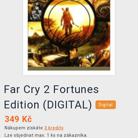
DOPRAVA
XZONE KLUB
TCG & BOARDGAME HUB
VÝKUP HER (BAZAR)
Far Cry 2 Fortunes
Edition (DIGITAL)
Digital
349
Kč
Nákupem získáte
3 kredity
Lze objednat max. 1 ks na zákazníka.