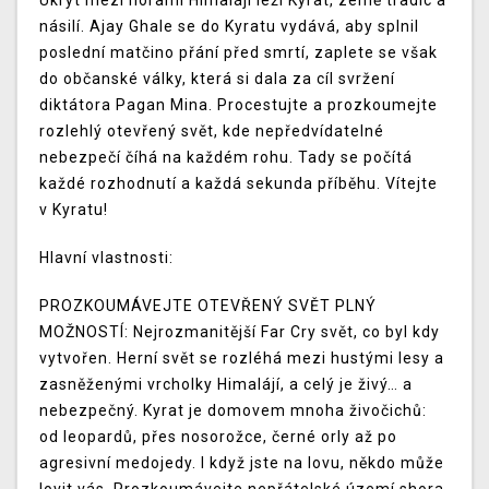
Ukryt mezi horami Himalájí leží Kyrat, země tradic a
násilí. Ajay Ghale se do Kyratu vydává, aby splnil
poslední matčino přání před smrtí, zaplete se však
do občanské války, která si dala za cíl svržení
diktátora Pagan Mina. Procestujte a prozkoumejte
rozlehlý otevřený svět, kde nepředvídatelné
nebezpečí číhá na každém rohu. Tady se počítá
každé rozhodnutí a každá sekunda příběhu. Vítejte
v Kyratu!
Hlavní vlastnosti:
PROZKOUMÁVEJTE OTEVŘENÝ SVĚT PLNÝ
MOŽNOSTÍ: Nejrozmanitější Far Cry svět, co byl kdy
vytvořen. Herní svět se rozléhá mezi hustými lesy a
zasněženými vrcholky Himalájí, a celý je živý… a
nebezpečný. Kyrat je domovem mnoha živočichů:
od leopardů, přes nosorožce, černé orly až po
agresivní medojedy. I když jste na lovu, někdo může