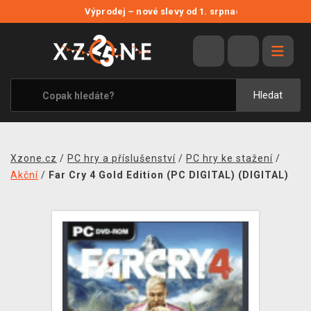
NOVÉ SLEVY
Výprodej – nové slevy od 1. srpna
›
VÝPRODEJ
VIDEOHRY
XZONE ORIGINALS
Hledat
TÉMATIKY
OBLEČENÍ A DOPLŇKY
Xzone.cz
/
PC hry a příslušenství
/
PC hry ke stažení
/
MERCHANDISE
Akční
/
Far Cry 4 Gold Edition (PC DIGITAL) (DIGITAL)
SPOLEČENSKÉ HRY
BLOG
KONTAKT
PRODEJNY