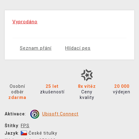
Vyprodáno
Seznam přání
Hlídací pes
Osobní
25 let
8x vítěz
20 000
odběr
zkušeností
Ceny
výdejen
zdarma
kvality
Aktivace
:
Ubisoft Connect
Štítky
:
FPS
Jazyk
:
České titulky