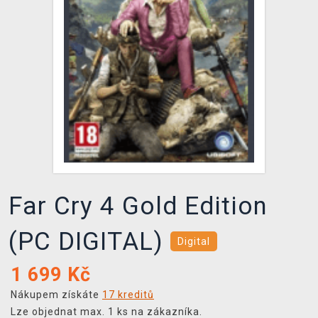
DOPRAVA
XZONE KLUB
TCG & BOARDGAME HUB
VÝKUP HER (BAZAR)
Far Cry 4 Gold Edition
(PC DIGITAL)
Digital
1 699
Kč
Nákupem získáte
17 kreditů
Lze objednat max. 1 ks na zákazníka.