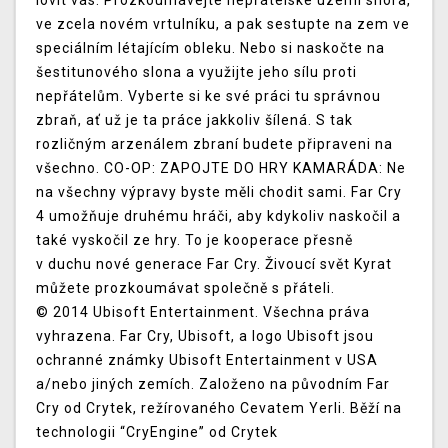
lovit vás. Prozkoumávejte nepřátelské území shora,
ve zcela novém vrtulníku, a pak sestupte na zem ve
speciálním létajícím obleku. Nebo si naskočte na
šestitunového slona a využijte jeho sílu proti
nepřátelům. Vyberte si ke své práci tu správnou
zbraň, ať už je ta práce jakkoliv šílená. S tak
rozličným arzenálem zbraní budete připraveni na
všechno. CO-OP: ZAPOJTE DO HRY KAMARÁDA: Ne
na všechny výpravy byste měli chodit sami. Far Cry
4 umožňuje druhému hráči, aby kdykoliv naskočil a
také vyskočil ze hry. To je kooperace přesně
v duchu nové generace Far Cry. Živoucí svět Kyrat
můžete prozkoumávat společně s přáteli.
© 2014 Ubisoft Entertainment. Všechna práva
vyhrazena. Far Cry, Ubisoft, a logo Ubisoft jsou
ochranné známky Ubisoft Entertainment v USA
a/nebo jiných zemích. Založeno na původním Far
Cry od Crytek, režírovaného Cevatem Yerli. Běží na
technologii “CryEngine” od Crytek