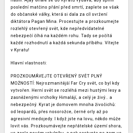
násilí. Ajay Ghale se do Kyratu vydává, aby splnil
poslední matčino přání před smrtí, zaplete se však
do občanské války, která si dala za cíl svržení
diktátora Pagan Mina. Procestujte a prozkoumejte
rozlehlý otevřený svět, kde nepředvídatelné
nebezpečí číhá na každém rohu. Tady se počítá
každé rozhodnutí a každá sekunda příběhu. Vítejte
v Kyratu!
Hlavní vlastnosti:
PROZKOUMÁVEJTE OTEVŘENÝ SVĚT PLNÝ
MOŽNOSTÍ: Nejrozmanitější Far Cry svět, co byl kdy
vytvořen. Herní svět se rozléhá mezi hustými lesy a
zasněženými vrcholky Himalájí, a celý je živý… a
nebezpečný. Kyrat je domovem mnoha živočichů:
od leopardů, přes nosorožce, černé orly až po
agresivní medojedy. I když jste na lovu, někdo může
lovit vás. Prozkoumávejte nepřátelské území shora,