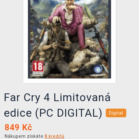
DOPRAVA
XZONE KLUB
TCG & BOARDGAME HUB
VÝKUP HER (BAZAR)
Far Cry 4 Limitovaná
edice (PC DIGITAL)
Digital
849
Kč
Nákupem získáte
8 kreditů