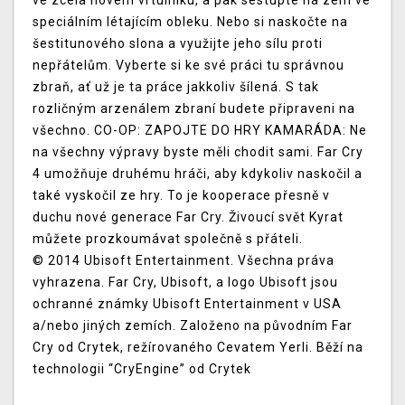
ve zcela novém vrtulníku, a pak sestupte na zem ve
speciálním létajícím obleku. Nebo si naskočte na
šestitunového slona a využijte jeho sílu proti
nepřátelům. Vyberte si ke své práci tu správnou
zbraň, ať už je ta práce jakkoliv šílená. S tak
rozličným arzenálem zbraní budete připraveni na
všechno. CO-OP: ZAPOJTE DO HRY KAMARÁDA: Ne
na všechny výpravy byste měli chodit sami. Far Cry
4 umožňuje druhému hráči, aby kdykoliv naskočil a
také vyskočil ze hry. To je kooperace přesně v
duchu nové generace Far Cry. Živoucí svět Kyrat
můžete prozkoumávat společně s přáteli.
© 2014 Ubisoft Entertainment. Všechna práva
vyhrazena. Far Cry, Ubisoft, a logo Ubisoft jsou
ochranné známky Ubisoft Entertainment v USA
a/nebo jiných zemích. Založeno na původním Far
Cry od Crytek, režírovaného Cevatem Yerli. Běží na
technologii “CryEngine” od Crytek