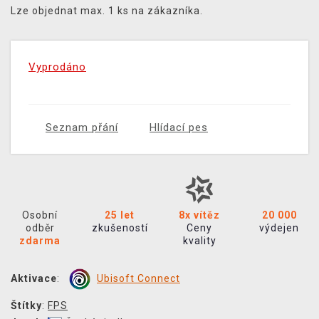
Lze objednat max. 1 ks na zákazníka.
Vyprodáno
Seznam přání
Hlídací pes
Osobní
25 let
8x vítěz
20 000
odběr
zkušeností
Ceny
výdejen
zdarma
kvality
Aktivace
:
Ubisoft Connect
Štítky
:
FPS