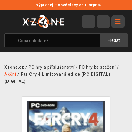
NOVÉ SLEVY
Výprodej – nové slevy od 1. srpna
›
VÝPRODEJ
VIDEOHRY
XZONE ORIGINALS
Hledat
TÉMATIKY
OBLEČENÍ A DOPLŇKY
Xzone.cz
/
PC hry a příslušenství
/
PC hry ke stažení
/
MERCHANDISE
Akční
/
Far Cry 4 Limitovaná edice (PC DIGITAL)
(DIGITAL)
SPOLEČENSKÉ HRY
BLOG
KONTAKT
PRODEJNY