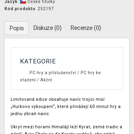
Jazyk
:
České titulky
Kód produktu
: 252197
Diskuze (0)
Recenze (0)
Popis
KATEGORIE
PC hry a příslušenství
/
PC hry ke
stažení
/
Akční
Limitovaná edice obsahuje navíc trojici misí
„Hurkovo vykoupení“, které přinášejí 60 minut hry a
jednu zbraň navíc.
Ukryt mezi horami Himalájí leží Kyrat, země tradic a