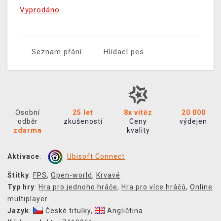
Vyprodáno
Seznam přání
Hlídací pes
Osobní
25 let
8x vítěz
20 000
odběr
zkušeností
Ceny
výdejen
zdarma
kvality
Aktivace
:
Ubisoft Connect
Štítky
:
FPS
,
Open-world
,
Krvavé
Typ hry
:
Hra pro jednoho hráče
,
Hra pro více hráčů
,
Online
multiplayer
Jazyk
:
České titulky
,
Angličtina