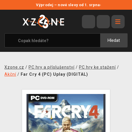
NOVÉ SLEVY
Výprodej – nové slevy od 1. srpna
›
VÝPRODEJ
VIDEOHRY
XZONE ORIGINALS
Hledat
TÉMATIKY
OBLEČENÍ A DOPLŇKY
Xzone.cz
/
PC hry a příslušenství
/
PC hry ke stažení
/
MERCHANDISE
Akční
/
Far Cry 4 (PC) Uplay (DIGITAL)
SPOLEČENSKÉ HRY
BLOG
KONTAKT
PRODEJNY