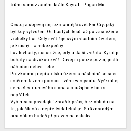
trůnu samozvaného krále Kayrat - Pagan Min.
Cestuj a objevuj nejrozmanitější svět Far Cry, jaký
byl kdy vytvořen. Od hustých lesů, až po zasněžené
vrcholky hor. Celý svět žije svým vlastním životem,
je krásný... a nebezpečný.
Lov levharty, nosorožce, orly a další zvířata. Kyrat je
bohatý na divokou zvěř. Dávej si pouze pozor, jestli
náhodou neloví Tebe.
Prozkoumej nepřátelská území a následně se snes
směrem k zemi pomocí Tvého wingsuitu. Vyškrábej
se na šestitunového slona a použij ho v boji s
nepřáteli.
Vyber si odpovídající zbraň k práci, bez ohledu na
to, jak šílená a nepředvídatelná je. S různorodým
arsenálem budeš připraven na cokoliv.