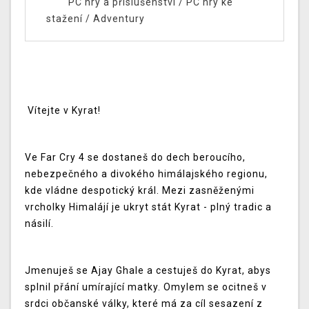
PC hry a příslušenství
/
PC hry ke
stažení
/
Adventury
Vítejte v Kyrat!
Ve Far Cry 4 se dostaneš do dech beroucího,
nebezpečného a divokého himálajského regionu,
kde vládne despotický král. Mezi zasněženými
vrcholky Himalájí je ukryt stát Kyrat - plný tradic a
násilí.
Jmenuješ se Ajay Ghale a cestuješ do Kyrat, abys
splnil přání umírající matky. Omylem se ocitneš v
srdci občanské války, které má za cíl sesazení z