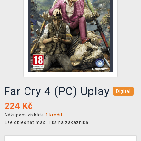
DOPRAVA
XZONE KLUB
TCG & BOARDGAME HUB
VÝKUP HER (BAZAR)
Far Cry 4 (PC) Uplay
Digital
224
Kč
Nákupem získáte
1 kredit
Lze objednat max. 1 ks na zákazníka.