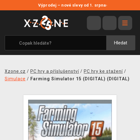
NOVÉ SLEVY
Výprodej – nové slevy od 1. srpna
›
VÝPRODEJ
VIDEOHRY
XZONE ORIGINALS
Hledat
TÉMATIKY
OBLEČENÍ A DOPLŇKY
Xzone.cz
/
PC hry a příslušenství
/
PC hry ke stažení
/
MERCHANDISE
Simulace
/
Farming Simulator 15 (DIGITAL) (DIGITAL)
SPOLEČENSKÉ HRY
BLOG
KONTAKT
PRODEJNY