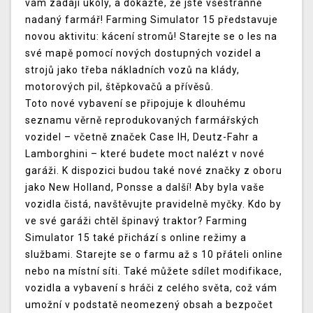
vám zadají úkoly, a dokažte, že jste všestranně
nadaný farmář! Farming Simulator 15 představuje
novou aktivitu: kácení stromů! Starejte se o les na
své mapě pomocí nových dostupných vozidel a
strojů jako třeba nákladních vozů na klády,
motorových pil, štěpkovačů a přívěsů.
Toto nové vybavení se připojuje k dlouhému
seznamu věrně reprodukovaných farmářských
vozidel – včetně značek Case IH, Deutz-Fahr a
Lamborghini – které budete moct nalézt v nové
garáži. K dispozici budou také nové značky z oboru
jako New Holland, Ponsse a další! Aby byla vaše
vozidla čistá, navštěvujte pravidelně myčky. Kdo by
ve své garáži chtěl špinavý traktor? Farming
Simulator 15 také přichází s online režimy a
službami. Starejte se o farmu až s 10 přáteli online
nebo na místní síti. Také můžete sdílet modifikace,
vozidla a vybavení s hráči z celého světa, což vám
umožní v podstatě neomezený obsah a bezpočet