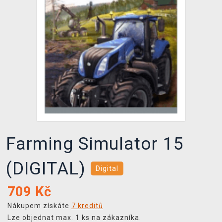
DOPRAVA
XZONE KLUB
TCG & BOARDGAME HUB
VÝKUP HER (BAZAR)
Farming Simulator 15
(DIGITAL)
Digital
709
Kč
Nákupem získáte
7 kreditů
Lze objednat max. 1 ks na zákazníka.