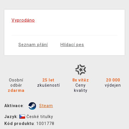
Vyprodáno
Seznam přání
Hlídací pes
Osobní
25 let
8x vítěz
20 000
odběr
zkušeností
Ceny
výdejen
zdarma
kvality
Aktivace
:
Steam
Jazyk
:
České titulky
Kód produktu
: 1001778