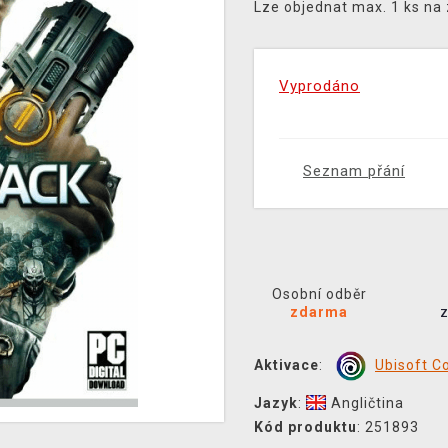
Lze objednat max. 1 ks na
Vyprodáno
Seznam přání
Osobní odběr
zdarma
Aktivace
:
Ubisoft C
Jazyk
:
Angličtina
Kód produktu
: 251893