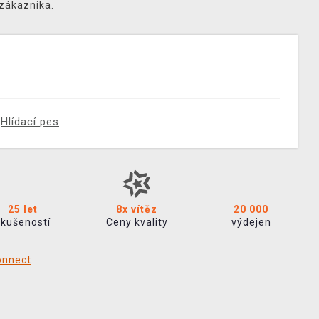
 zákazníka.
Hlídací pes
25 let
8x vítěz
20 000
zkušeností
Ceny kvality
výdejen
onnect