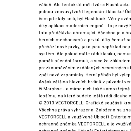
vášeň. Ale tentokrát měli tvůrci Flashbacku 
jednou znovuvytvořit legendární klasiku! Ú
čem jste kdy snili, byl Flashback. Věrný s
díky aplikaci moderních enginů - to je nový 
tato předělávka ohromující. Všechno je o h
herních mechanismů a prvků, díky čemuž se
přichází nové prvky, jako jsou například ne
systém. Ale pokud máte rádi klasiku, nemusí
paměti původní formuli, a sice že základem
prozkoumáváním vzdálených vesmírných sta
zpět nové vzpomínky. Herní příběh byl vylepš
Avšak většina hlavních hrdinů z původní ver
či Morphse - a mimo nich také samozřejmě 
lepšímu, na které budete ještě rádi dlouho
© 2013 VECTORCELL. Grafické součásti kr
Všechna práva vyhrazena. Založeno na zna
VECTORCELL a vaužívané Ubisoft Entertaim
ochranná známka VECTORCELL a je využívána