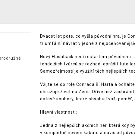
Dvacet let poté, co vyšla původní hra, je Co
triumfální návrat v jedné z nejoceňovanějšíc
Nový Flashback není restartem původního. 
brodružné
tehdejších tvůrců se rozhodl oprášit tuto leg
Samozřejmostí je využití těch nejlepších tec
Vžijte se do role Conrada B. Harta a odhalt
ohrožuje život na Zemi. Dříve než zachráníte
datové soubory, které obsahují vaši paměť,
Hlavní vlastnosti:
Jedna z nejlepších akčních her, která kdy b
v kompletně novém kabátu a navíc od původní