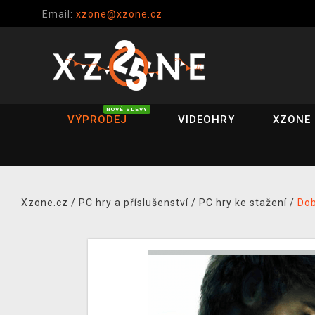
Email:
xzone@xzone.cz
NOVÉ SLEVY
VÝPRODEJ
VIDEOHRY
XZONE 
Xzone.cz
/
PC hry a příslušenství
/
PC hry ke stažení
/
Do