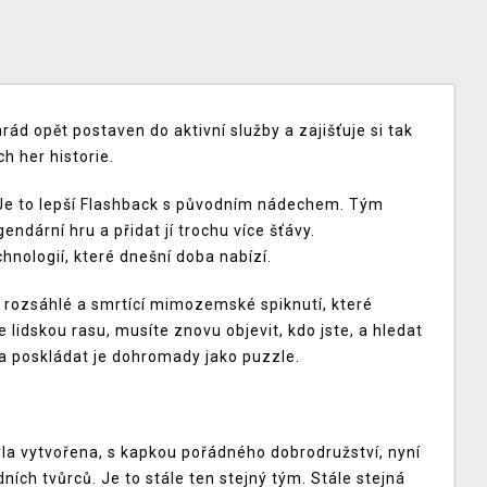
nrád opět postaven do aktivní služby a zajišťuje si tak
h her historie.
Je to lepší Flashback s původním nádechem. Tým
endární hru a přidat jí trochu více šťávy.
hnologií, které dnešní doba nabízí.
e rozsáhlé a smrtící mimozemské spiknutí, které
 lidskou rasu, musíte znovu objevit, kdo jste, a hledat
 a poskládat je dohromady jako puzzle.
yla vytvořena, s kapkou pořádného dobrodružství, nyní
ch tvůrců. Je to stále ten stejný tým. Stále stejná