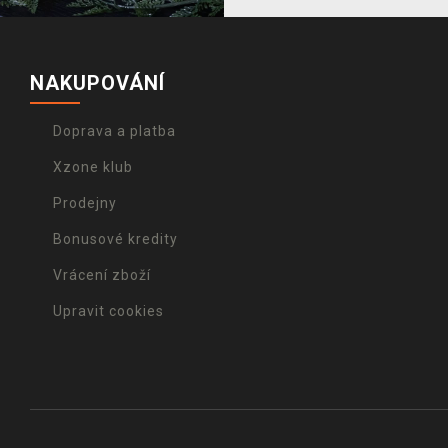
NAKUPOVÁNÍ
Doprava a platba
Xzone klub
Prodejny
Bonusové kredity
Vrácení zboží
Upravit cookies