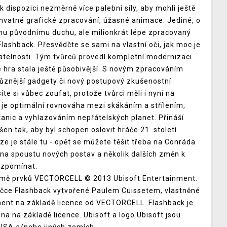
k dispozici nezměrně více palební síly, aby mohli ještě
chvatné grafické zpracování, úžasné animace. Jediné, o
vému původnímu duchu, ale milionkrát lépe zpracovaný
Flashback. Přesvědčte se sami na vlastní oči, jak moc je
ratelnosti. Tým tvůrců provedl kompletní modernizaci
 hra stala ještě působivější. S novým zpracováním
jrůznější gadgety či nový postupový zkušenostní
te si vůbec zoufat, protože tvůrci měli i nyní na
 je optimální rovnováha mezi skákáním a střílením,
nic a vyhlazováním nepřátelských planet. Přináší
en tak, aby byl schopen oslovit hráče 21. století.
ze je stále tu - opět se můžete těšit třeba na Conráda
na spoustu nových postav a několik dalších změn k
 vzpomínat.
omě prvků VECTORCELL © 2013 Ubisoft Entertainment.
čce Flashback vytvořené Paulem Cuissetem, vlastněné
ent na základě licence od VECTORCELL. Flashback je
 na základě licence. Ubisoft a logo Ubisoft jsou