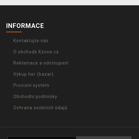
INFORMACE
Kontaktujte nás
O obchodě Xzone.cz
Reklamace a odstoupení
Výkup her (bazar)
Provizní systém
Obchodní podmínky
Ochrana osobních údajů