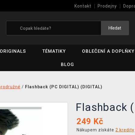
Kontakt
Prodejny
Dopr
Výkup her (bazar)
Hledat
ORIGINALS
TÉMATIKY
OBLEČENÍ A DOPLŇKY
BLOG
brodružné
/
Flashback (PC DIGITAL) (DIGITAL)
Flashback 
249
Kč
Nákupem získáte
2 kredity