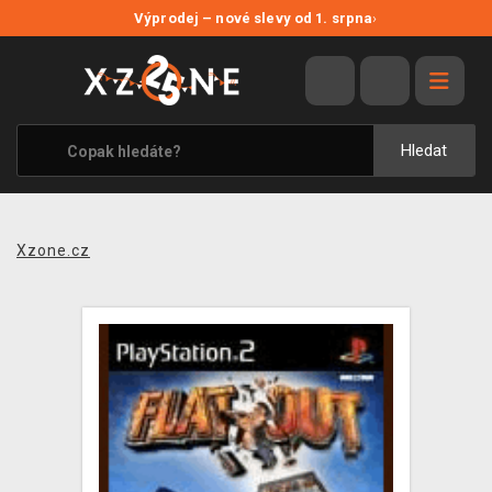
NOVÉ SLEVY
Výprodej – nové slevy od 1. srpna
›
VÝPRODEJ
VIDEOHRY
XZONE ORIGINALS
Hledat
TÉMATIKY
OBLEČENÍ A DOPLŇKY
Xzone.cz
MERCHANDISE
SPOLEČENSKÉ HRY
BLOG
KONTAKT
PRODEJNY