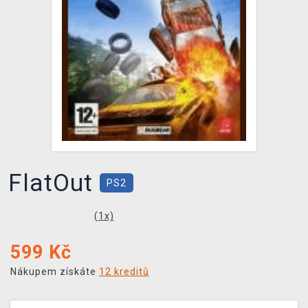
DOPRAVA
XZONE KLUB
TCG & BOARDGAME HUB
VÝKUP HER (BAZAR)
FlatOut
PS2
(
1
x)
599
Kč
Nákupem získáte
12 kreditů