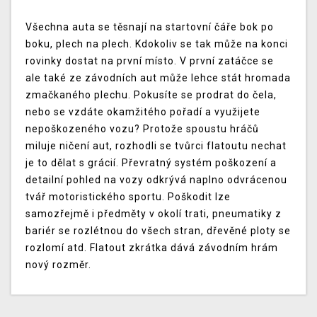
Všechna auta se těsnají na startovní čáře bok po
boku, plech na plech. Kdokoliv se tak může na konci
rovinky dostat na první místo. V první zatáčce se
ale také ze závodních aut může lehce stát hromada
zmačkaného plechu. Pokusíte se prodrat do čela,
nebo se vzdáte okamžitého pořadí a využijete
nepoškozeného vozu? Protože spoustu hráčů
miluje ničení aut, rozhodli se tvůrci flatoutu nechat
je to dělat s grácií. Převratný systém poškození a
detailní pohled na vozy odkrývá naplno odvrácenou
tvář motoristického sportu. Poškodit lze
samozřejmě i předměty v okolí trati, pneumatiky z
bariér se rozlétnou do všech stran, dřevěné ploty se
rozlomí atd. Flatout zkrátka dává závodním hrám
nový rozměr.