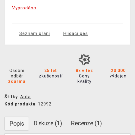
Vyprodáno
Seznam přání
Hlídací pes
Osobní
25 let
8x vítěz
20 000
odběr
zkušeností
Ceny
výdejen
zdarma
kvality
Štítky
:
Auta
Kód produktu
: 12992
Diskuze (1)
Recenze (1)
Popis