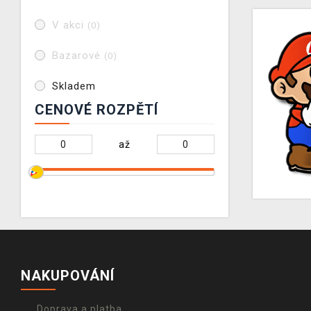
V akci
(0)
Bazarové
(0)
Skladem
CENOVÉ ROZPĚTÍ
až
NAKUPOVÁNÍ
Doprava a platba