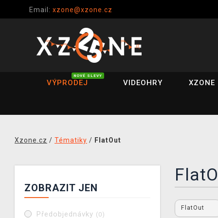
Email:
xzone@xzone.cz
NOVÉ SLEVY
VÝPRODEJ
VIDEOHRY
XZONE 
Xzone.cz
/
Tématiky
/
FlatOut
FlatO
ZOBRAZIT JEN
FlatOut
Předobjednávky
(0)