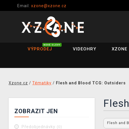
Email:
xzone@xzone.cz
NOVÉ SLEVY
VÝPRODEJ
VIDEOHRY
XZONE 
Xzone.cz
/
Tématiky
/
Flesh and Blood TCG: Outsiders
Flesh
ZOBRAZIT JEN
Flesh and 
Předobjednávky
(0)