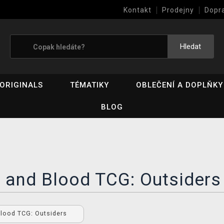
Kontakt
Prodejny
Dopr
Výkup her (bazar)
Hledat
ORIGINALS
TÉMATIKY
OBLEČENÍ A DOPLŇKY
BLOG
 and Blood TCG: Outsiders
Blood TCG: Outsiders