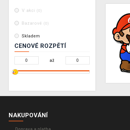
V akci
(0)
Bazarové
(0)
Skladem
CENOVÉ ROZPĚTÍ
až
NAKUPOVÁNÍ
Doprava a platba