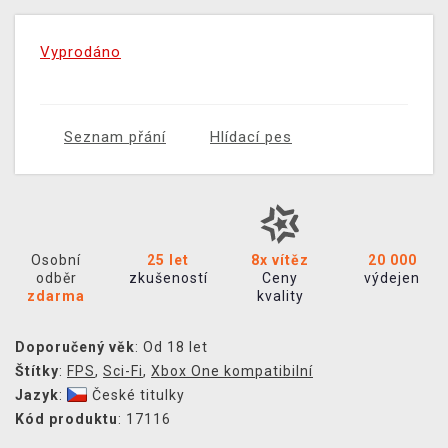
Vyprodáno
Seznam přání
Hlídací pes
Osobní
25 let
8x vítěz
20 000
odběr
zkušeností
Ceny
výdejen
zdarma
kvality
Doporučený věk
: Od 18 let
Štítky
:
FPS
,
Sci-Fi
,
Xbox One kompatibilní
Jazyk
:
České titulky
Kód produktu
: 17116