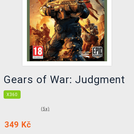
DOPRAVA
XZONE KLUB
TCG & BOARDGAME HUB
VÝKUP HER (BAZAR)
Gears of War: Judgment
X360
(
5
x)
349
Kč