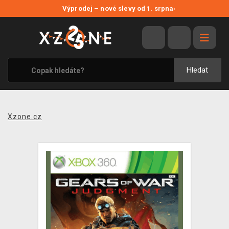
NOVÉ SLEVY
Výprodej – nové slevy od 1. srpna
›
VÝPRODEJ
VIDEOHRY
XZONE ORIGINALS
Hledat
TÉMATIKY
OBLEČENÍ A DOPLŇKY
Xzone.cz
MERCHANDISE
SPOLEČENSKÉ HRY
BLOG
KONTAKT
PRODEJNY