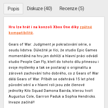
Diskuze (40)
Recenze (5)
Popis
Hru lze hrát i na konzoli Xbox One díky
zpětné
kompatibilitě
.
Gears of War: Judgment je pokračování série, o
osudu lidstva. Důležité je říci, že studio Epic Games
momentálně na hru jen dohlíží a hlavní práci odvádí
studio People Can Fly, kteří do tohoto dílu přinesou i
svoje myšlenky a tak se postarají o originalitu a
zároveň zachování toho dobrého, co z Gears of War
dělá Gears of War. Příběh se odehrává 15 let před
původní sérií a v hlavní roli jsou zde členové
jednotky Kilo Squad Damona Bairda, kterou tvoří
Augustus Cole, Garrron Paduk a Sophia Hendricks.
Invaze začíná!!