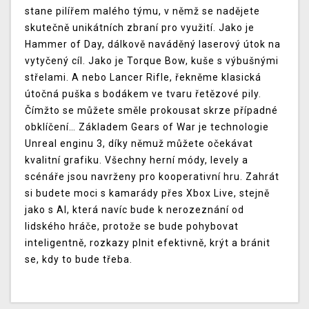
stane pilířem malého týmu, v němž se nadějete
skutečně unikátních zbraní pro využití. Jako je
Hammer of Day, dálkově naváděný laserový útok na
vytyčený cíl. Jako je Torque Bow, kuše s výbušnými
střelami. A nebo Lancer Rifle, řekněme klasická
útočná puška s bodákem ve tvaru řetězové pily.
Čímžto se můžete směle prokousat skrze případné
obklíčení… Základem Gears of War je technologie
Unreal enginu 3, díky němuž můžete očekávat
kvalitní grafiku. Všechny herní módy, levely a
scénáře jsou navrženy pro kooperativní hru. Zahrát
si budete moci s kamarády přes Xbox Live, stejně
jako s AI, která navíc bude k nerozeznání od
lidského hráče, protože se bude pohybovat
inteligentně, rozkazy plnit efektivně, krýt a bránit
se, kdy to bude třeba.