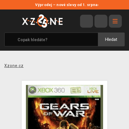
NOVÉ SLEVY
Výprodej – nové slevy od 1. srpna
›
VÝPRODEJ
VIDEOHRY
XZONE ORIGINALS
Hledat
TÉMATIKY
OBLEČENÍ A DOPLŇKY
Xzone.cz
MERCHANDISE
SPOLEČENSKÉ HRY
BLOG
KONTAKT
PRODEJNY