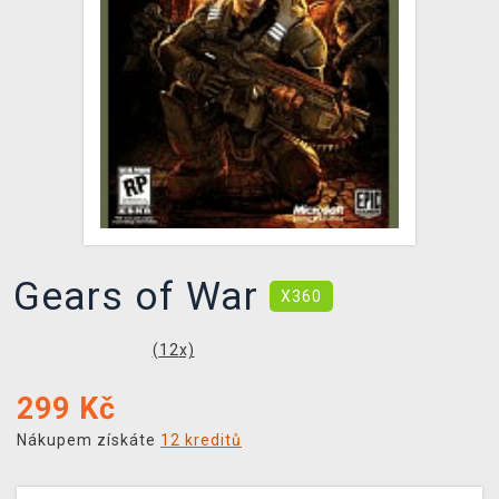
DOPRAVA
XZONE KLUB
TCG & BOARDGAME HUB
VÝKUP HER (BAZAR)
Gears of War
X360
(
12
x)
299
Kč
Nákupem získáte
12 kreditů