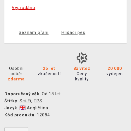
Vyprodáno
Seznam přání
Hlídací pes
Osobní
25 let
8x vítěz
20 000
odběr
zkušeností
Ceny
výdejen
zdarma
kvality
Doporučený věk
: Od 18 let
Štítky
:
Sci-Fi
,
TPS
Jazyk
:
Angličtina
Kód produktu
: 12084