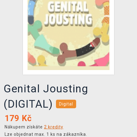
DOPRAVA
XZONE KLUB
TCG & BOARDGAME HUB
VÝKUP HER (BAZAR)
Genital Jousting
(DIGITAL)
Digital
179
Kč
Nákupem získáte
2 kredity
Lze objednat max. 1 ks na zákazníka.