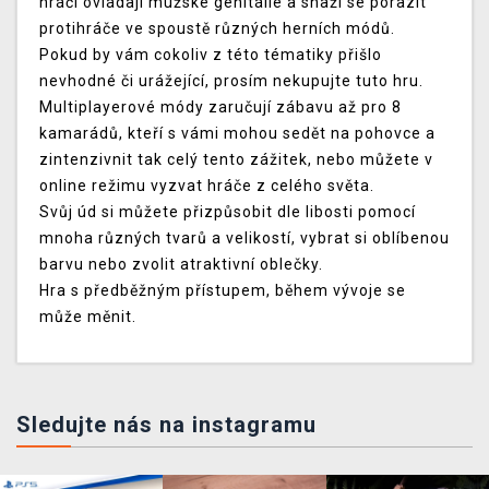
hráči ovládají mužské genitálie a snaží se porazit
protihráče ve spoustě různých herních módů.
Pokud by vám cokoliv z této tématiky přišlo
nevhodné či urážející, prosím nekupujte tuto hru.
Multiplayerové módy zaručují zábavu až pro 8
kamarádů, kteří s vámi mohou sedět na pohovce a
zintenzivnit tak celý tento zážitek, nebo můžete v
online režimu vyzvat hráče z celého světa.
Svůj úd si můžete přizpůsobit dle libosti pomocí
mnoha různých tvarů a velikostí, vybrat si oblíbenou
barvu nebo zvolit atraktivní oblečky.
Hra s předběžným přístupem, během vývoje se
může měnit.
Sledujte nás na instagramu