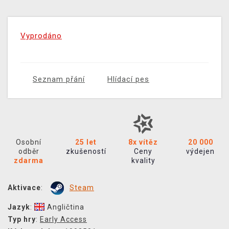
Vyprodáno
Seznam přání
Hlídací pes
Osobní
25 let
8x vítěz
20 000
odběr
zkušeností
Ceny
výdejen
zdarma
kvality
Aktivace
:
Steam
Jazyk
:
Angličtina
Typ hry
:
Early Access