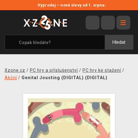
NOVÉ SLEVY
Výprodej – nové slevy od 1. srpna
›
VÝPRODEJ
VIDEOHRY
XZONE ORIGINALS
Hledat
TÉMATIKY
OBLEČENÍ A DOPLŇKY
Xzone.cz
/
PC hry a příslušenství
/
PC hry ke stažení
/
MERCHANDISE
Akční
/
Genital Jousting (DIGITAL) (DIGITAL)
SPOLEČENSKÉ HRY
BLOG
KONTAKT
PRODEJNY