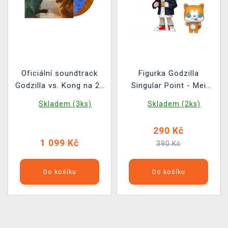
Oficiální soundtrack
Figurka Godzilla
Godzilla vs. Kong na 2x
Singular Point - Mei
LP
with Pelops II (Funko
Skladem (3ks)
Skladem (2ks)
POP! Animation 1470)
290 Kč
1 099 Kč
390 Kč
Do košíku
Do košíku