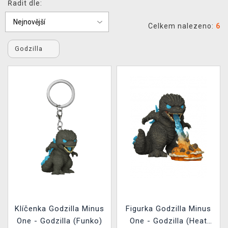
Řadit dle:
DOPRAVA
Celkem nalezeno:
6
XZONE KLUB
Godzilla
TCG & BOARDGAME HUB
VÝKUP HER (BAZAR)
Klíčenka Godzilla Minus
Figurka Godzilla Minus
One - Godzilla (Funko)
One - Godzilla (Heat