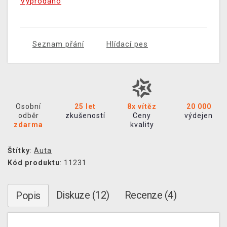
Vyprodáno
Seznam přání
Hlídací pes
Osobní
25 let
8x vítěz
20 000
odběr
zkušeností
Ceny
výdejen
zdarma
kvality
Štítky
:
Auta
Kód produktu
: 11231
Diskuze (12)
Recenze (4)
Popis