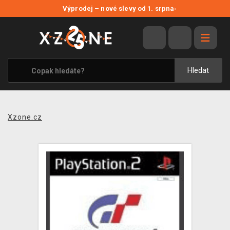
NOVÉ SLEVY
Výprodej – nové slevy od 1. srpna
›
VÝPRODEJ
VIDEOHRY
XZONE ORIGINALS
Hledat
TÉMATIKY
OBLEČENÍ A DOPLŇKY
Xzone.cz
MERCHANDISE
SPOLEČENSKÉ HRY
BLOG
KONTAKT
PRODEJNY