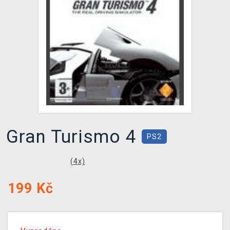
DOPRAVA
XZONE KLUB
TCG & BOARDGAME HUB
VÝKUP HER (BAZAR)
Gran Turismo 4
PS2
(
4
x)
199
Kč