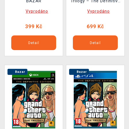
BAZAR
Trilogy – The Definitive
Edition BAZAR
Vyprodáno
Vyprodáno
399 Kč
699 Kč
Detail
Detail
Bazar
Bazar