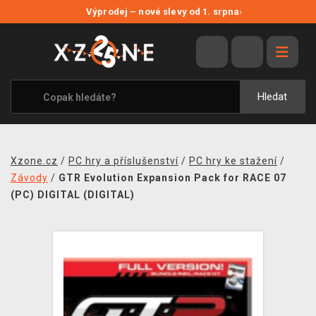
NOVÉ SLEVY
Výprodej – nové slevy od 1. srpna
›
VÝPRODEJ
VIDEOHRY
XZONE ORIGINALS
Hledat
TÉMATIKY
OBLEČENÍ A DOPLŇKY
Xzone.cz
/
PC hry a příslušenství
/
PC hry ke stažení
/
MERCHANDISE
Závody
/
GTR Evolution Expansion Pack for RACE 07
(PC) DIGITAL (DIGITAL)
SPOLEČENSKÉ HRY
BLOG
KONTAKT
PRODEJNY