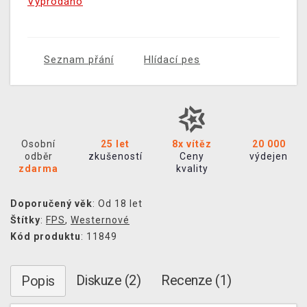
Vyprodáno
Seznam přání
Hlídací pes
Osobní
25 let
8x vítěz
20 000
odběr
zkušeností
Ceny
výdejen
zdarma
kvality
Doporučený věk
: Od 18 let
Štítky
:
FPS
,
Westernové
Kód produktu
: 11849
Diskuze (2)
Recenze (1)
Popis