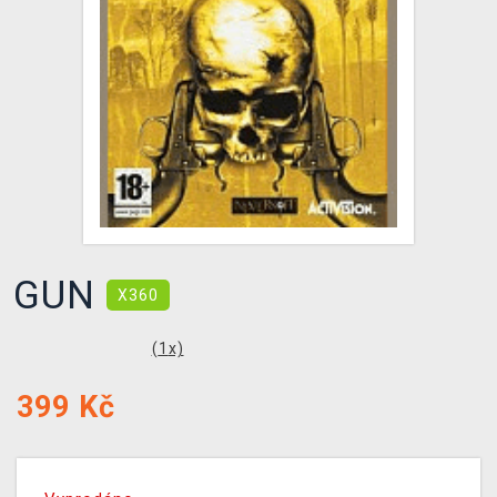
DOPRAVA
XZONE KLUB
TCG & BOARDGAME HUB
VÝKUP HER (BAZAR)
GUN
X360
(
1
x)
399
Kč