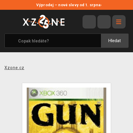
NOVÉ SLEVY
Výprodej – nové slevy od 1. srpna
›
VÝPRODEJ
VIDEOHRY
XZONE ORIGINALS
Hledat
TÉMATIKY
OBLEČENÍ A DOPLŇKY
Xzone.cz
MERCHANDISE
SPOLEČENSKÉ HRY
BLOG
KONTAKT
PRODEJNY