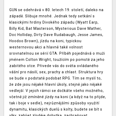
GUN se odehrává v 80. letech 19. století, daleko na
západě. Slibuje mnohé. Jednak tedy setkání s
klasickými hrdiny Divokého západu (Wyatt Earp,
Billy Kid, Bat Masterson, Mysterious Dave Mather,
Doc Holliday, Dirty Dave Rudabaugh, Jesse James,
Hoodoo Brown), jízdu na koni, typickou
westernovou akci a hlavně také volnost
srovnatelnou se sérií GTA. Příběh pojednává o muži
jménem Colton Wright, toužícím po pomstě za jeho
zabitého otce. Přivede vás do světa ovládaného
vášní pro násilí, sex, prachy a chlast. Struktura hry
se bude v podstatě podobat RPG. Tím se myslí to,
že zde jsou nějaké hlavní úkoly, stejně jako nějaké
vedlejší. V jejich rámci se dočkáte všeho možného,
včetně již zmíněné jízdy na koni (a když na to přijde,
tak i boje v sedle), nejrůznějšími způsoby využití
dynamitu, klasických duelů s kolty, budete se bít s
vlky, zabíjet zloděje dobytka, zachraňovat