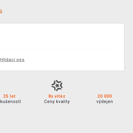
tů
Hlídací pes
25 let
8x vítěz
20 000
zkušeností
Ceny kvality
výdejen