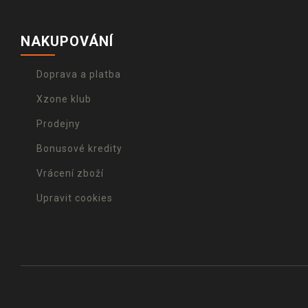
NAKUPOVÁNÍ
Doprava a platba
Xzone klub
Prodejny
Bonusové kredity
Vrácení zboží
Upravit cookies