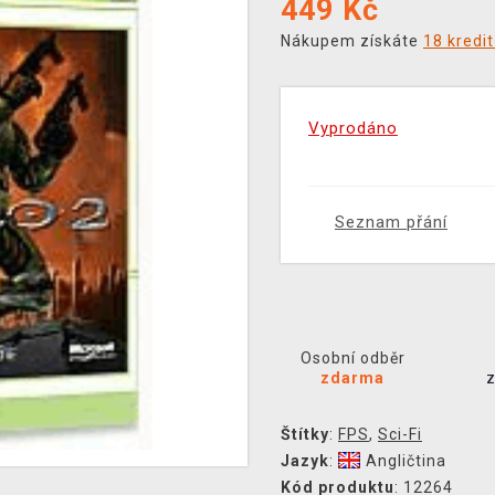
449
Kč
Nákupem získáte
18 kredi
Vyprodáno
Seznam přání
Osobní odběr
zdarma
Štítky
:
FPS
,
Sci-Fi
Jazyk
:
Angličtina
Kód produktu
: 12264