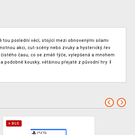
 tou poslední věcí, stojící mezi obnovenými silami
samotnou akci, cut-scény nebo zvuky a hysterický řev
n čistého času, co se změň týče, vylepšená a mnohem
 a podobné kousky, většinou přejaté z původní hry.
I
+ DLC