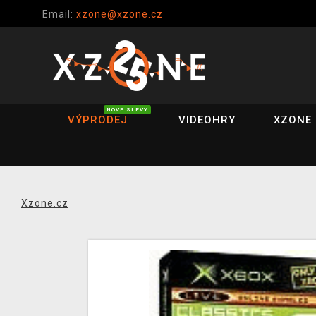
Email:
xzone@xzone.cz
NOVÉ SLEVY
VÝPRODEJ
VIDEOHRY
XZONE 
Xzone.cz