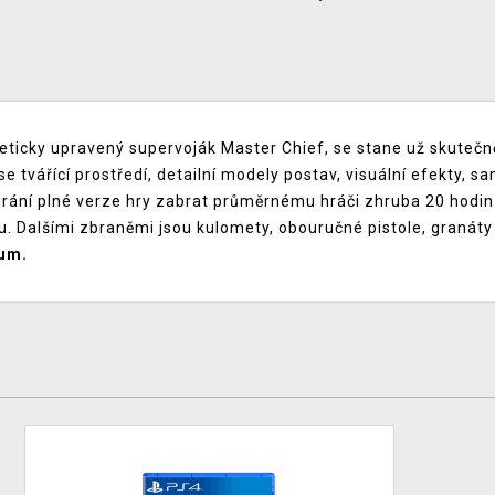
eticky upravený supervoják Master Chief, se stane už skutečně
se tvářící prostředí, detailní modely postav, visuální efekty, 
ohrání plné verze hry zabrat průměrnému hráči zhruba 20 hodi
u. Dalšími zbraněmi jsou kulomety, obouručné pistole, granáty
ium.