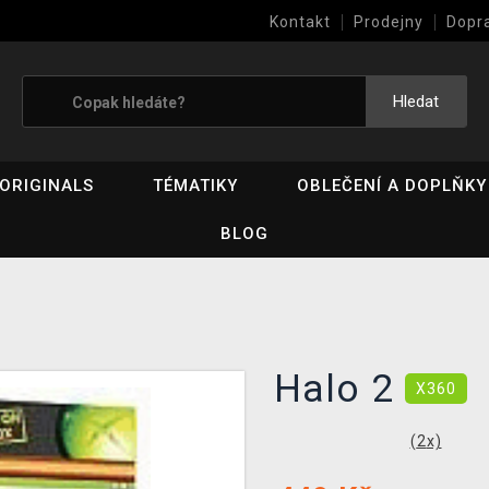
Kontakt
Prodejny
Dopr
Výkup her (bazar)
Hledat
ORIGINALS
TÉMATIKY
OBLEČENÍ A DOPLŇKY
BLOG
Halo 2
X360
(
2
x)