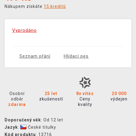
Nákupem získáte
15 kreditů
Vyprodáno
Seznam přání
Hlídací pes
Osobní
25 let
8x vítěz
20 000
odběr
zkušeností
Ceny
výdejen
zdarma
kvality
Doporučený věk
: Od 12 let
Jazyk
:
České titulky
Kód produktu
: 13716