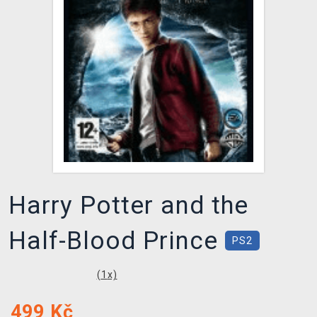
DOPRAVA
XZONE KLUB
TCG & BOARDGAME HUB
VÝKUP HER (BAZAR)
Harry Potter and the
Half-Blood Prince
PS2
(
1
x)
499
Kč