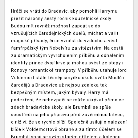
Hráči se vrátí do Bradavic, aby pomohli Harrymu
přežít náročný šestý ročník kouzelnické školy.
Budou mít rovněž možnost zapojit se do
vzrušujících čarodějnických duelů, míchat a vařit
magické přísady, či se vznést do vzduchu a vést
famfrpálský tým Nebelvíru za vítězstvím. Na cestě
za dramatickým vyvrcholením příběhu a odhalením
identity prince dvojí krve je mohou svést ze stopy i
Ronovy romantické trampoty. V příběhu utahuje lord
Voldemort stále těsněji smyčku okolo světa Mudlů i
čarodějů a Bradavice už nejsou zdaleka tak
bezpečným místem, jakým bývaly. Harry má
podezření, že nebezpečí se může ukrývat přímo ve
zdech bradavické školy, ale Brumbál se spíše
soustředí na jeho přípravu před závěrečnou bitvou,
o níž ví, že se rychle blíží. Společně usilují o nalezení
klíče k Voldemortově obraně a za tímto účelem se
Brumbál spojí se svým starým přítelem a kolegou,