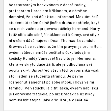
bezstarostným bonvivánem z dobré rodiny,
profesorem Horaciem Křiklanem, o němž se
domnívá, že zná důležitou informaci. Mezitím čelí
studenti útokům úplně jiného druhu nepřítele, když
se u nich začnou projevovat účinky hormonů. Harry
totiž cítí stále silnější náklonnost k Ginny, své city k
ní ovšem dává najevo i Dean Thomas. Levandule
Brownová se rozhodne, že tím pravým je pro ni Ron,
ovšem vůbec nemůže počítat s čokoládovými
košíčky Romildy Vaneové! Navíc tu je i Hermiona,
která ve skrytu duše žárlí, ale je odhodlána své
pocity skrýt. Uprostřed všech těchto románků však
stojí jeden ze studentů stranou. Je pevně
rozhodnut zanechat po sobě stopu, i když velmi
temnou. Ve vzduchu je cítit láska, ovšem nablízku
je i obrovská tragédie, po níž Bradavice už nikdy
nemusí být stejné, jako dřív.
Hra je v češtině.