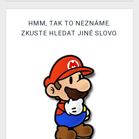
DOPRAVA
XZONE KLUB
HMM, TAK TO NEZNÁME.
ZKUSTE HLEDAT JINÉ SLOVO.
TCG & BOARDGAME HUB
VÝKUP HER (BAZAR)