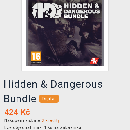
DOPRAVA
XZONE KLUB
TCG & BOARDGAME HUB
VÝKUP HER (BAZAR)
Hidden & Dangerous
Bundle
Digital
424
Kč
Nákupem získáte
2 kredity
Lze objednat max. 1 ks na zákazníka.