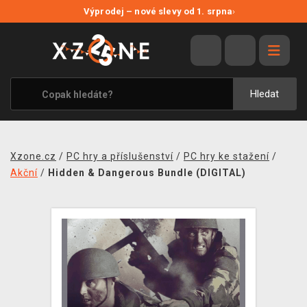
NOVÉ SLEVY
Výprodej – nové slevy od 1. srpna
›
VÝPRODEJ
VIDEOHRY
XZONE ORIGINALS
Hledat
TÉMATIKY
OBLEČENÍ A DOPLŇKY
Xzone.cz
/
PC hry a příslušenství
/
PC hry ke stažení
/
MERCHANDISE
Akční
/
Hidden & Dangerous Bundle (DIGITAL)
SPOLEČENSKÉ HRY
BLOG
KONTAKT
PRODEJNY