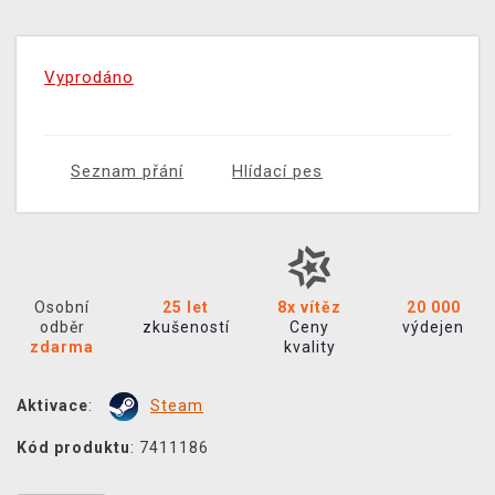
Vyprodáno
Seznam přání
Hlídací pes
Osobní
25 let
8x vítěz
20 000
odběr
zkušeností
Ceny
výdejen
zdarma
kvality
Aktivace
:
Steam
Kód produktu
: 7411186