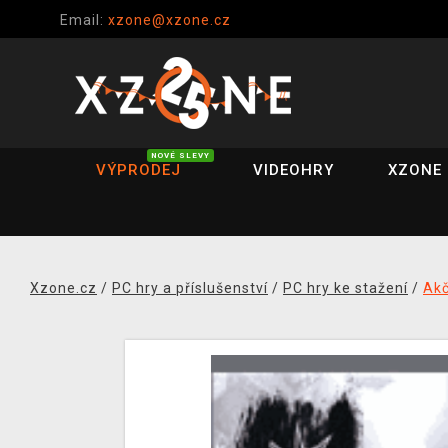
Email:
xzone@xzone.cz
NOVÉ SLEVY
VÝPRODEJ
VIDEOHRY
XZONE 
Xzone.cz
/
PC hry a příslušenství
/
PC hry ke stažení
/
Akč