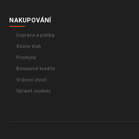
NAKUPOVÁNÍ
Doprava a platba
Xzone klub
Prodejny
Bonusové kredity
Vrácení zboží
Upravit cookies