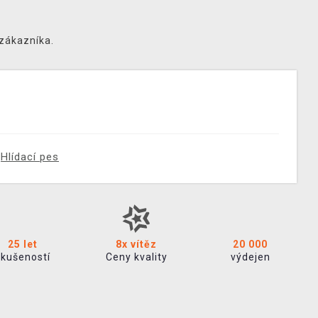
 zákazníka.
Hlídací pes
25 let
8x vítěz
20 000
zkušeností
Ceny kvality
výdejen