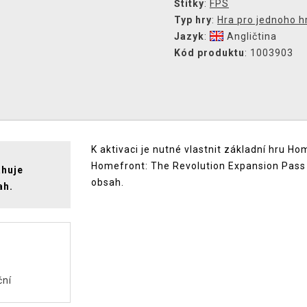
Štítky
:
FPS
Typ hry
:
Hra pro jednoho h
Jazyk
:
Angličtina
Kód produktu
: 1003903
K aktivaci je nutné vlastnit základní hru 
Homefront: The Revolution Expansion Pass
ahuje
obsah.
ah.
ční